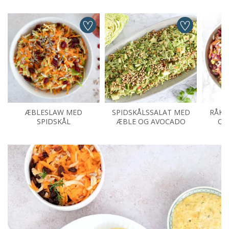
ÆBLESLAW MED
SPIDSKÅLSSALAT MED
RÅKO
SPIDSKÅL
ÆBLE OG AVOCADO
OG