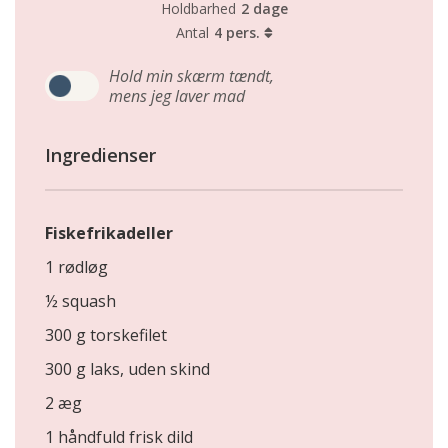
Holdbarhed
2 dage
Antal
4 pers.
Hold min skærm tændt,
mens jeg laver mad
Ingredienser
Fiskefrikadeller
1 rødløg
½ squash
300 g torskefilet
300 g laks, uden skind
2 æg
1 håndfuld frisk dild