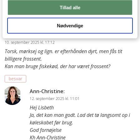
Tillad alle
44 KOMMENTARER

Nødvendige
Lisbet
:
10. september 2025 kl. 17:12
Torsk, mørksej og lign. er efterhånden dyrt, men fås tit
billigere frossent.
Kan man bruge fiskekød, der har været frossent?
besvar
Ann-Christine
:
12. september 2025 kl. 11:01
Hej Lisbeth
Ja, det kan man godt. Lad det tø langsomt op i
køleskabet før brug.
God fornøjelse
Kh Ann-Christine