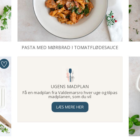
D
PASTA MED MØRBRAD I TOMATFLØDESAUCE
UGENS MADPLAN
Få en madplan fra Valdemarsro hver uge og tilpas
madplanen, som du vil
LÆS MERE HER