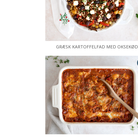
GRÆSK KARTOFFELFAD MED OKSEKØ