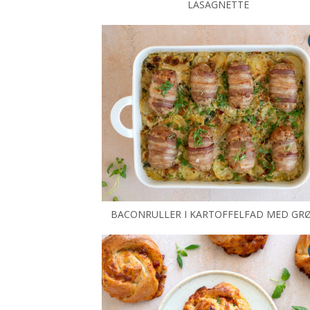
LASAGNETTE
BACONRULLER I KARTOFFELFAD MED GR