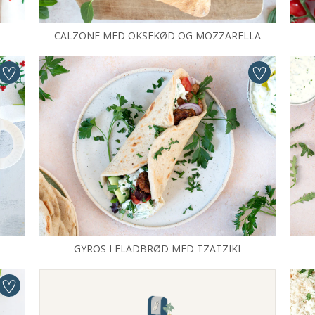
CALZONE MED OKSEKØD OG MOZZARELLA
GYROS I FLADBRØD MED TZATZIKI