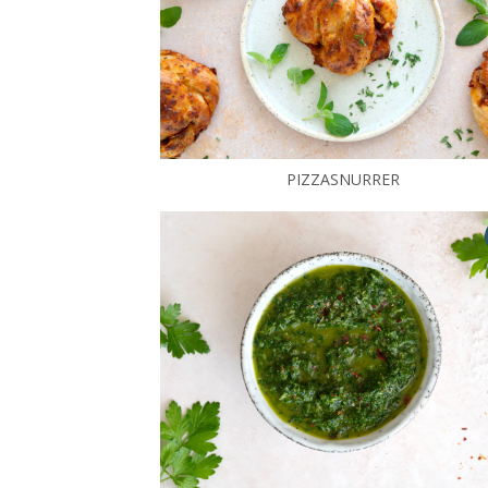
PIZZASNURRER