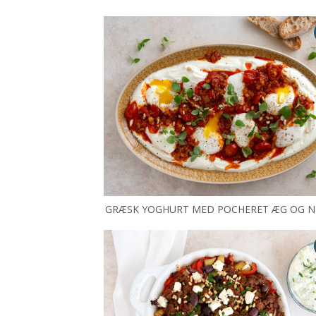
GRÆSK YOGHURT MED POCHERET ÆG OG N