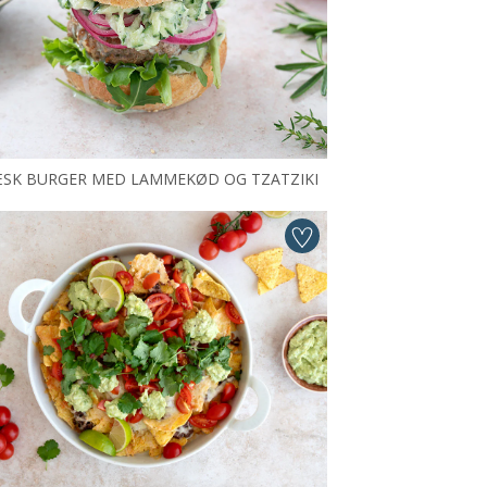
SK BURGER MED LAMMEKØD OG TZATZIKI