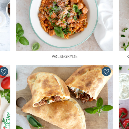
PØLSEGRYDE
K