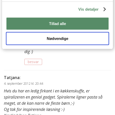
4. september 2012 kl. 22:20
Vis detaljer
Yum. Det ser bare lækkert og flot ud – det skal prøves (:
besvar
Tillad alle
Ann-Christine
:
6. september 2012 kl. 09:25
Nødvendige
Lad mig endelig høre om retten også hitter hos
dig :)
besvar
Tatjana
:
4. september 2012 kl. 20:44
Hvis du har en ledig firkant i en køkkenskuffe, er
spiralizeren en genial gadget. Spiralerne ligner pasta så
meget, at de kan narre de fleste børn ;-)
Og tak for inspirerende læsning :-)