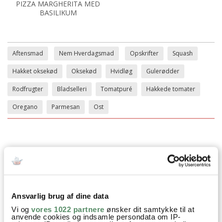
PIZZA MARGHERITA MED
BASILIKUM
Aftensmad
Nem Hverdagsmad
Opskrifter
Squash
Hakket oksekød
Oksekød
Hvidløg
Gulerødder
Rodfrugter
Bladselleri
Tomatpuré
Hakkede tomater
Oregano
Parmesan
Ost
SPØRGSMÅL TIL OPSKRIFTEN?
Har du spørgsmål til opskriften eller lyst til at sende en sød
hilsen, så kan du skrive til mig i kommentarfeltet herunder.
Du kan måske finde svaret på dit spørgsmål i kommentarfeltet,
Ansvarlig brug af dine data
hvis det allerede er stillet og besvaret - eller du kan kigge på
denne side
, hvor jeg giver svar på mange 'ofte stillede
Vi og
vores 1022 partnere
ønsker dit samtykke til at
anvende cookies og indsamle persondata om IP-
spørgsmål' til min opskrifter.