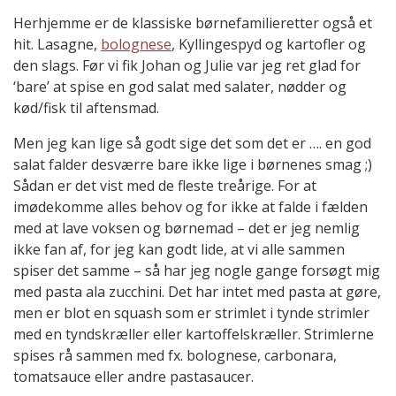
Herhjemme er de klassiske børnefamilieretter også et
hit. Lasagne,
bolognese
, Kyllingespyd og kartofler og
den slags. Før vi fik Johan og Julie var jeg ret glad for
‘bare’ at spise en god salat med salater, nødder og
kød/fisk til aftensmad.
Men jeg kan lige så godt sige det som det er …. en god
salat falder desværre bare ikke lige i børnenes smag ;)
Sådan er det vist med de fleste treårige. For at
imødekomme alles behov og for ikke at falde i fælden
med at lave voksen og børnemad – det er jeg nemlig
ikke fan af, for jeg kan godt lide, at vi alle sammen
spiser det samme – så har jeg nogle gange forsøgt mig
med pasta ala zucchini. Det har intet med pasta at gøre,
men er blot en squash som er strimlet i tynde strimler
med en tyndskræller eller kartoffelskræller. Strimlerne
spises rå sammen med fx. bolognese, carbonara,
tomatsauce eller andre pastasaucer.