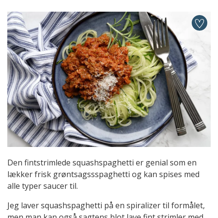
Den fintstrimlede squashspaghetti er genial som en
lækker frisk grøntsagssspaghetti og kan spises med
alle typer saucer til.
Jeg laver squashspaghetti på en spiralizer til formålet,
men man kan også sagtens blot lave fint strimler med