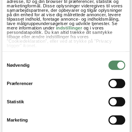
adresse, ID og din browser til præferencer, statistik og
marketingformål. Disse oplysninger videregives til vores
samarbejdspartnere, der opbevarer og tilgår oplysninger
10 KOMMENTARER
på din enhed for at vise dig målrettede annoncer, levere

tilpasset indhold, foretage annonce- og indholdsmåling,
lave målgruppeundersøgelser og udvikle tjenester. Se
mere information under
indstillinger
og i vores
persondatapolitik. Du kan altid trække dit samtykke
tilbage eller ændre indstillinger fra vores
Heidi
:
"Cookiedeklaration", eller ved at trykke på "Privacy
trigger" ikonet.
5. september 2012 kl. 10:18
Ser så lækker ud – det må prøves!
Hvis du tillader det, vil vi også gerne:
Samtykkevalg
Indsamle præcise oplysninger om din placering,
der kan være nøjagtig inden for få meter
Nødvendig
besvar
Identificere din enhed baseret på en scanning af
dens unikke karakteristika (fingerprinting)
Ann-Christine
:
Dine valg anvendes på hele websitet.
Præferencer
6. september 2012 kl. 09:27
Lad mig endelig høre hvad du synes om retten,
Heidi
Statistik
besvar
Marketing
Kit
: