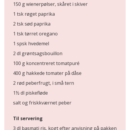
150 g wienerpølser, skåret i skiver
1 tsk røget paprika
2 tsk sød paprika
1 tsk tørret oregano
1 spsk hvedemel
2 dl grøntsagsbouillon
100 g koncentreret tomatpuré
400 g hakkede tomater på dåse
2 rød peberfrugt, i små tern
1½ dl piskefløde
salt og friskkværnet peber
Til servering
3 dl basmati ris, kogt efter anvisning på pakken