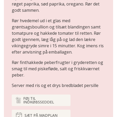
røget paprika, sød paprika, oregano. Rør det
godt sammen.
Rør hvedemel ud i et glas med
grøntsagsboullion og tilsæt blandingen samt
tomatpure og hakkede tomater til retten. Rør
godt igennem, læg låg på og lad den lækre
vikingegryde simre i 15 minutter. Kog imens ris
efter anvisning på emballagen.
Rør finthakkede peberfrugter i gryderetten og
smag til med piskefløde, salt og friskkværnet
peber.
Server med ris og et drys bredbladet persille
FØJ TIL
INDKØBSSEDDEL
SÆT PÅ MADPLAN