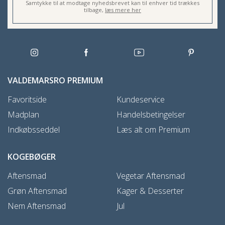
Samtykke til at modtage nyhedsbrevet kan til enhver tid trækkes
tilbage,
læs mere her
VALDEMARSRO PREMIUM
Favoritside
Kundeservice
Madplan
Handelsbetingelser
Indkøbsseddel
Læs alt om Premium
KOGEBØGER
Aftensmad
Vegetar Aftensmad
Grøn Aftensmad
Kager & Desserter
Nem Aftensmad
Jul