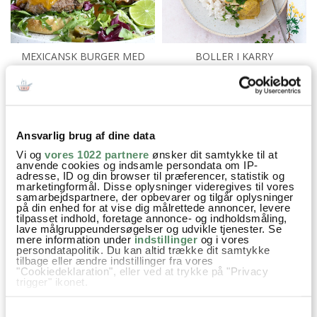
MEXICANSK BURGER MED
BOLLER I KARRY
GUACAMOLE
Aftensmad
Bålmad
Børnenes livretter
Efterår
Ansvarlig brug af dine data
Familiefavoritter
Gryderetter
Nem Hverdagsmad
Vi og
vores 1022 partnere
ønsker dit samtykke til at
anvende cookies og indsamle persondata om IP-
adresse, ID og din browser til præferencer, statistik og
Opskrifter
Vinter
Champignon
Svampe
Kylling
marketingformål. Disse oplysninger videregives til vores
samarbejdspartnere, der opbevarer og tilgår oplysninger
Hvidløg
Squash
Pølser
Røget paprika
Paprika
på din enhed for at vise dig målrettede annoncer, levere
tilpasset indhold, foretage annonce- og indholdsmåling,
lave målgruppeundersøgelser og udvikle tjenester. Se
Oregano
Hvedemel
Bouillon
Tomatpuré
mere information under
indstillinger
og i vores
persondatapolitik. Du kan altid trække dit samtykke
Hakkede tomater
Peberfrugt
piskefløde
Persille
tilbage eller ændre indstillinger fra vores
"Cookiedeklaration", eller ved at trykke på "Privacy
trigger" ikonet.
Hvis du tillader det, vil vi også gerne:
Samtykkevalg
Indsamle præcise oplysninger om din placering,