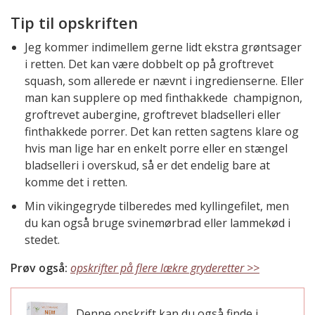
Tip til opskriften
Jeg kommer indimellem gerne lidt ekstra grøntsager
i retten. Det kan være dobbelt op på groftrevet
squash, som allerede er nævnt i ingredienserne. Eller
man kan supplere op med finthakkede champignon,
groftrevet aubergine, groftrevet bladselleri eller
finthakkede porrer. Det kan retten sagtens klare og
hvis man lige har en enkelt porre eller en stængel
bladselleri i overskud, så er det endelig bare at
komme det i retten.
Min vikingegryde tilberedes med kyllingefilet, men
du kan også bruge svinemørbrad eller lammekød i
stedet.
Prøv også:
opskrifter på flere lækre gryderetter >>
Denne opskrift kan du også finde i