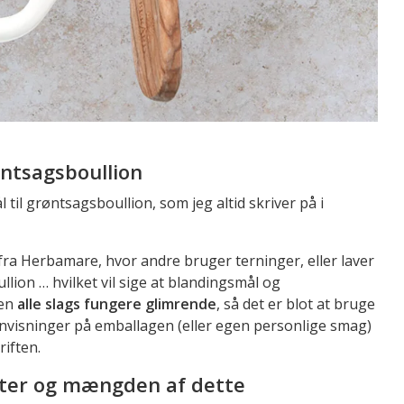
ntsagsboullion
il grøntsagsboullion, som jeg altid skriver på i
 fra Herbamare, hvor andre bruger terninger, eller laver
ion … hvilket vil sige at blandingsmål og
men
alle slags fungere glimrende
, så det er blot at bruge
anvisninger på emballagen (eller egen personlige smag)
iften.
nter og mængden af dette