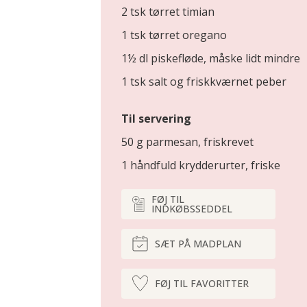
2 tsk tørret timian
1 tsk tørret oregano
1½ dl piskefløde, måske lidt mindre
1 tsk salt og friskkværnet peber
Til servering
50 g parmesan, friskrevet
1 håndfuld krydderurter, friske
FØJ TIL
INDKØBSSEDDEL
SÆT PÅ MADPLAN
FØJ TIL FAVORITTER