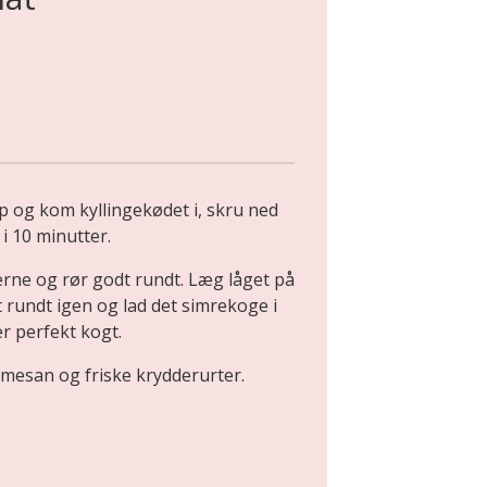
 og kom kyllingekødet i, skru ned
i 10 minutter.
erne og rør godt rundt. Læg låget på
t rundt igen og lad det simrekoge i
er perfekt kogt.
rmesan og friske krydderurter.