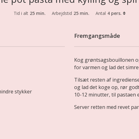
Tid i alt
25 min.
Arbejdstid
25 min.
Antal
4 pers.
Fremgangsmåde
Kog grøntsagsbouillonen op
for varmen og lad det simre 
Tilsæt resten af ingrediens
og lad det koge op, rør god
mindre stykker
10-12 minutter, til pastaen 
Server retten med revet pa