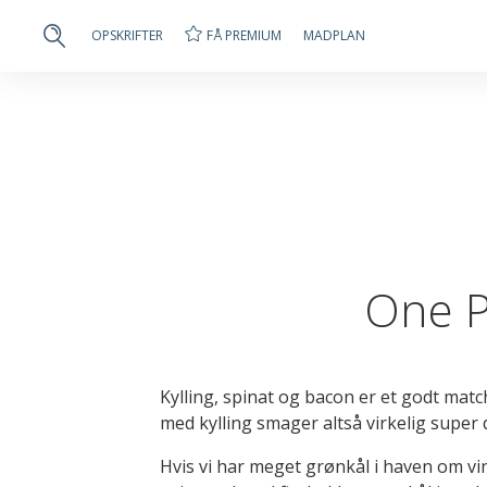
FÅ PREMIUM
OPSKRIFTER
MADPLAN
One P
Kylling, spinat og bacon er et godt mat
med kylling smager altså virkelig super d
Hvis vi har meget grønkål i haven om vin