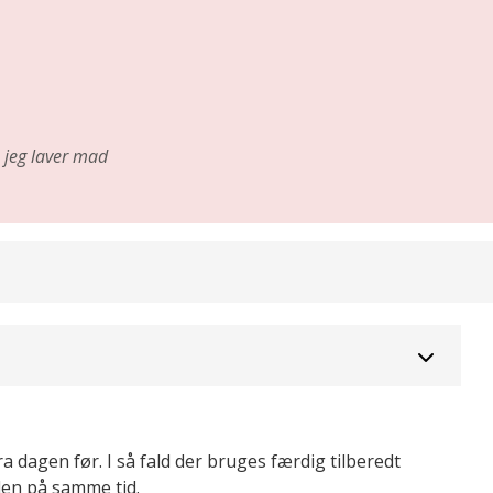
jeg laver mad
a dagen før. I så fald der bruges færdig tilberedt
den på samme tid.