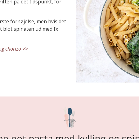
iften på det tidspunkt, for
rste fornøjelse, men hvis det
ift blot spinaten ud med fx
og chorizo >>
e pot pasta med kylling og spi