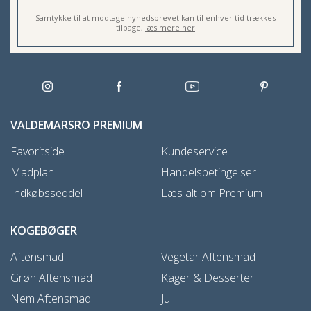
Samtykke til at modtage nyhedsbrevet kan til enhver tid trækkes
tilbage,
læs mere her
VALDEMARSRO PREMIUM
Favoritside
Kundeservice
Madplan
Handelsbetingelser
Indkøbsseddel
Læs alt om Premium
KOGEBØGER
Aftensmad
Vegetar Aftensmad
Grøn Aftensmad
Kager & Desserter
Nem Aftensmad
Jul