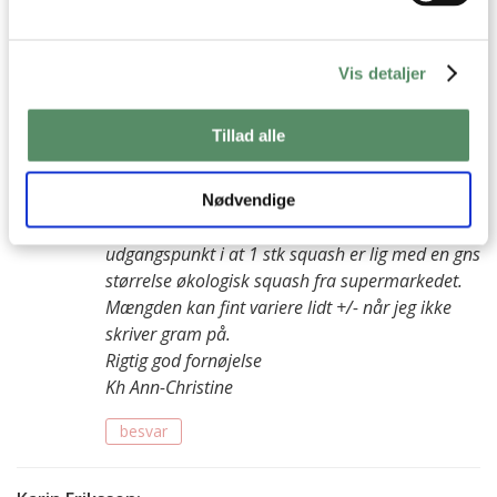
Kirsten Thostrup
:
21. august 2023 kl. 11:18
Vis detaljer
Hvor stor en squash bruger du ca. vægt?
besvar
Tillad alle
Ann-Christine
:
23. august 2023 kl. 18:52
Nødvendige
I alle mine opskrifter med squash tager jeg
udgangspunkt i at 1 stk squash er lig med en gns
størrelse økologisk squash fra supermarkedet.
Mængden kan fint variere lidt +/- når jeg ikke
skriver gram på.
Rigtig god fornøjelse
Kh Ann-Christine
besvar