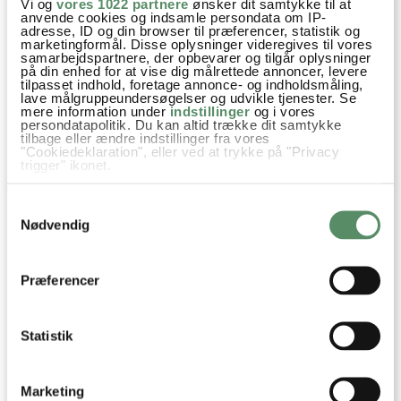
Vi og
vores 1022 partnere
ønsker dit samtykke til at
anvende cookies og indsamle persondata om IP-
adresse, ID og din browser til præferencer, statistik og
Helle Pedersen
:
marketingformål. Disse oplysninger videregives til vores
7. oktober 2025 kl. 20:23
samarbejdspartnere, der opbevarer og tilgår oplysninger
på din enhed for at vise dig målrettede annoncer, levere
Jeg er lidt late to the party, men jeg lavede din skønne ret i
tilpasset indhold, foretage annonce- og indholdsmåling,
lave målgruppeundersøgelser og udvikle tjenester. Se
dag og den var vidunderlig. Jeg tilførte en lille pose
mere information under
indstillinger
og i vores
babyspinat – det gjorde gode ting ved retten.
persondatapolitik. Du kan altid trække dit samtykke
tilbage eller ændre indstillinger fra vores
"Cookiedeklaration", eller ved at trykke på "Privacy
besvar
trigger" ikonet.
Hvis du tillader det, vil vi også gerne:
Ann-Christine
:
Samtykkevalg
Indsamle præcise oplysninger om din placering,
8. oktober 2025 kl. 14:11
der kan være nøjagtig inden for få meter
Nødvendig
Identificere din enhed baseret på en scanning af
Hej Helle
dens unikke karakteristika (fingerprinting)
hvor er det dejligt at høre! Tak for din søde
Dine valg anvendes på hele websitet.
Præferencer
hilsen og tilbagemelding på opskriften.
Spinat er lækkert til, helt enig :)
Kh Ann-Christine
Statistik
besvar
Marketing