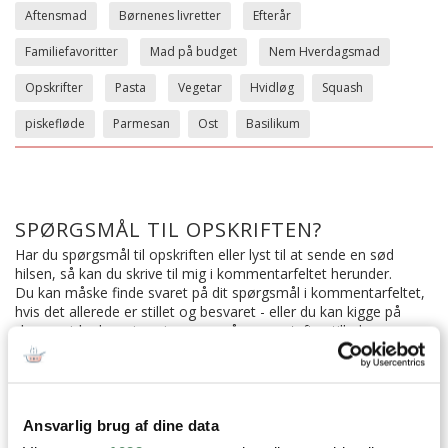
Aftensmad
Børnenes livretter
Efterår
Familiefavoritter
Mad på budget
Nem Hverdagsmad
Opskrifter
Pasta
Vegetar
Hvidløg
Squash
piskefløde
Parmesan
Ost
Basilikum
SPØRGSMÅL TIL OPSKRIFTEN?
Har du spørgsmål til opskriften eller lyst til at sende en sød
hilsen, så kan du skrive til mig i kommentarfeltet herunder.
Du kan måske finde svaret på dit spørgsmål i kommentarfeltet,
hvis det allerede er stillet og besvaret - eller du kan kigge på
denne side
, hvor jeg giver svar på mange 'ofte stillede
spørgsmål' til min opskrifter.
17 KOMMENTARER

Ansvarlig brug af dine data