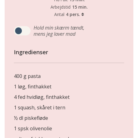
Arbejdstid
15 min.
Antal
4 pers.
Hold min skærm tændt,
mens jeg laver mad
Ingredienser
400 g pasta
1 løg, finthakket
4 fed hvidløg, finthakket
1 squash, skåret i tern
½ dl piskefløde
1 spsk olivenolie