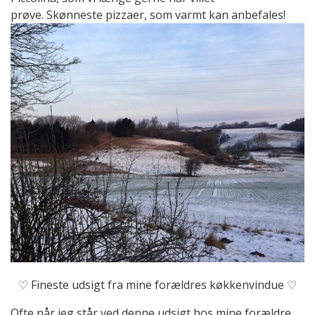
prøve. Skønneste pizzaer, som varmt kan anbefales!
♡ Fineste udsigt fra mine forældres køkkenvindue ♡
Ofte når jeg står ved denne udsigt hos mine forældre,