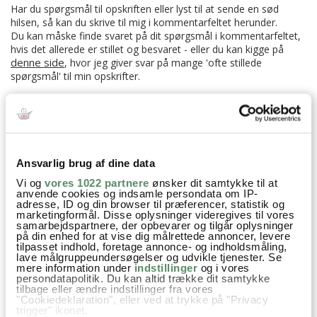
Har du spørgsmål til opskriften eller lyst til at sende en sød
hilsen, så kan du skrive til mig i kommentarfeltet herunder.
Du kan måske finde svaret på dit spørgsmål i kommentarfeltet,
hvis det allerede er stillet og besvaret - eller du kan kigge på
denne side
, hvor jeg giver svar på mange 'ofte stillede
spørgsmål' til min opskrifter.
7 KOMMENTARER

Ansvarlig brug af dine data
Helene S
:
Vi og
vores 1022 partnere
ønsker dit samtykke til at
21. februar 2017 kl. 19:58
anvende cookies og indsamle persondata om IP-
adresse, ID og din browser til præferencer, statistik og
Lyder som en skøn ferie :-)
marketingformål. Disse oplysninger videregives til vores
samarbejdspartnere, der opbevarer og tilgår oplysninger
Nu er der jo snart MGP, som vi herhjemme eeelsker! Og i år
på din enhed for at vise dig målrettede annoncer, levere
holder vi en lille fest for alle klassens piger, hvor de skal se
tilpasset indhold, foretage annonce- og indholdsmåling,
lave målgruppeundersøgelser og udvikle tjenester. Se
showet. Blir SÅ sjovt og hyggeligt :-) DR har sådan noget fint
mere information under
indstillinger
og i vores
pynt man kan printe, og jeg tror rigtig mange familier
persondatapolitik. Du kan altid trække dit samtykke
tilbage eller ændre indstillinger fra vores
hygger sig med at se showet. Hvad siger du til at lave et
"Cookiedeklaration", eller ved at trykke på "Privacy
trigger" ikonet.
indlæg med nogle ideer til gode snacks og festlige drinks,