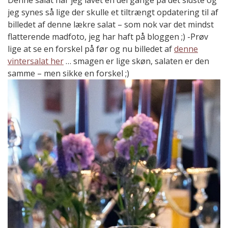
Denne salat har jeg lavet en del gange på det sidste og
jeg synes så lige der skulle et tiltrængt opdatering til af
billedet af denne lækre salat – som nok var det mindst
flatterende madfoto, jeg har haft på bloggen ;) -Prøv
lige at se en forskel på før og nu billedet af
denne
vintersalat her
… smagen er lige skøn, salaten er den
samme – men sikke en forskel ;)