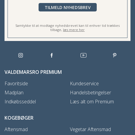
TILMELD NYHEDSBREV
Samtykke til at modtage nyhedsbrevet kan til enhver tid trækkes
tilbage,
læs mere her
VALDEMARSRO PREMIUM
Favoritside
Kundeservice
Madplan
Handelsbetingelser
Indkøbsseddel
Læs alt om Premium
KOGEBØGER
Aftensmad
Vegetar Aftensmad