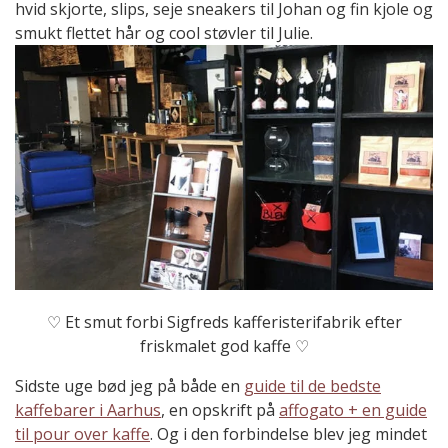
hvid skjorte, slips, seje sneakers til Johan og fin kjole og
smukt flettet hår og cool støvler til Julie.
♡ Et smut forbi Sigfreds kafferisterifabrik efter
friskmalet god kaffe ♡
Sidste uge bød jeg på både en
guide til de bedste
kaffebarer i Aarhus
, en opskrift på
affogato + en guide
til pour over kaffe
. Og i den forbindelse blev jeg mindet