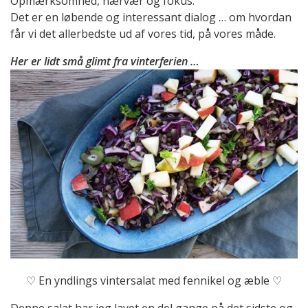
Opmærksomhed, nærvær og fokus.
Det er en løbende og interessant dialog … om hvordan
får vi det allerbedste ud af vores tid, på vores måde.
Her er lidt små glimt fra vinterferien …
♡ En yndlings vintersalat med fennikel og æble ♡