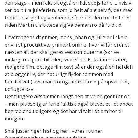
den slags – men faktisk også en lidt spøjs ferie … hvis vi
ser bort fra juleferien, som jo helt af sig selv fyldes med
traditionsrige begivenheder, så er det den første ferie,
siden Martin tilsluttede sig Valdemarsro på fuld tid.
I hverdagens dagtimer, mens Johan og Julie er i skole,
er vi ret produktive, primært online, hvor vi får ordnet
næsten alt der skal gøres ved computerne (skrive
indlæg, redigere billeder, svarer mails, kommentarer,
redigere film, optage film osv) så er der også en hel del i
et blogger liv, der naturligt flyder sammen med
familielivet (lave mad, fotografere, finde på opskrifter,
udflugte osv).
Det fungere altsammen langt hen af vejen godt for os
– men pludselig er ferie faktisk også blevet et lidt andet
begreb end tidligere og det har vi talt lidt om her til
morgen.
Små justeringer hist og her i vores rutiner.