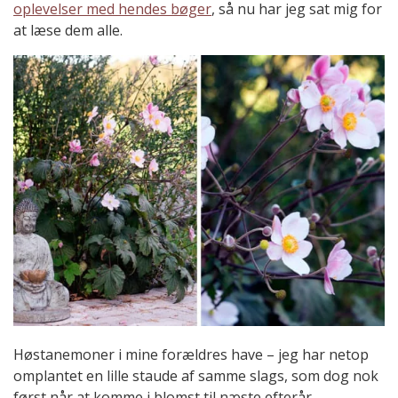
oplevelser med hendes bøger
, så nu har jeg sat mig for
at læse dem alle.
Høstanemoner i mine forældres have – jeg har netop
omplantet en lille staude af samme slags, som dog nok
først når at komme i blomst til næste efterår.