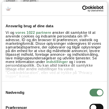
Livsstil
Små glimt
‹ Forrige indlæg
Næste indlæg ›
Ansvarlig brug af dine data
Vi og
vores 1022 partnere
ønsker dit samtykke til at
anvende cookies og indsamle persondata om IP-
adresse, ID og din browser til præferencer, statistik og
marketingformål. Disse oplysninger videregives til vores
samarbejdspartnere, der opbevarer og tilgår oplysninger
SPØRGSMÅL TIL OPSKRIFTEN?
på din enhed for at vise dig målrettede annoncer, levere
tilpasset indhold, foretage annonce- og indholdsmåling,
Har du spørgsmål til opskriften eller lyst til at sende en sød
lave målgruppeundersøgelser og udvikle tjenester. Se
hilsen, så kan du skrive til mig i kommentarfeltet herunder.
mere information under
indstillinger
og i vores
persondatapolitik. Du kan altid trække dit samtykke
Du kan måske finde svaret på dit spørgsmål i kommentarfeltet,
tilbage eller ændre indstillinger fra vores
hvis det allerede er stillet og besvaret - eller du kan kigge på
"Cookiedeklaration", eller ved at trykke på "Privacy
denne side
, hvor jeg giver svar på mange 'ofte stillede
trigger" ikonet.
spørgsmål' til min opskrifter.
Hvis du tillader det, vil vi også gerne:
Samtykkevalg
Indsamle præcise oplysninger om din placering,
der kan være nøjagtig inden for få meter
Nødvendig
23 KOMMENTARER

Identificere din enhed baseret på en scanning af
dens unikke karakteristika (fingerprinting)
Dine valg anvendes på hele websitet.
Præferencer