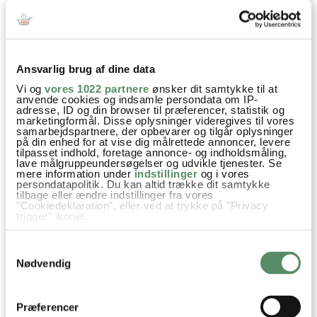
Din emailadresse vil ikke blive offentliggjort.
Ansvarlig brug af dine data
SEND
Vi og
vores 1022 partnere
ønsker dit samtykke til at
anvende cookies og indsamle persondata om IP-
adresse, ID og din browser til præferencer, statistik og
marketingformål. Disse oplysninger videregives til vores
samarbejdspartnere, der opbevarer og tilgår oplysninger
på din enhed for at vise dig målrettede annoncer, levere
tilpasset indhold, foretage annonce- og indholdsmåling,
lave målgruppeundersøgelser og udvikle tjenester. Se
mere information under
indstillinger
og i vores
persondatapolitik. Du kan altid trække dit samtykke
tilbage eller ændre indstillinger fra vores
"Cookiedeklaration", eller ved at trykke på "Privacy
trigger" ikonet.
Hvis du tillader det, vil vi også gerne:
Samtykkevalg
Indsamle præcise oplysninger om din placering,
der kan være nøjagtig inden for få meter
Nødvendig
Identificere din enhed baseret på en scanning af
dens unikke karakteristika (fingerprinting)
Dine valg anvendes på hele websitet.
Præferencer