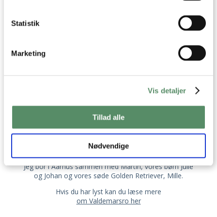
Statistik
Marketing
OM VALDEMARSRO
Vis detaljer
Jeg hedder Ann-Christine, og det er mig der står
bag opskrifterne her på Valdemarsro.
Tillad alle
Jeg elsker at lave mad og finde på nye lækre,
velsmagende opskrifter, som jeg deler med jer her på
Valdemarsro, i mine kogebøger og i
mine ugentlige
Nødvendige
madplaner
Jeg bor i Aarhus sammen med Martin, vores børn Julie
og Johan og vores søde Golden Retriever, Mille.
Hvis du har lyst kan du læse mere
om Valdemarsro her