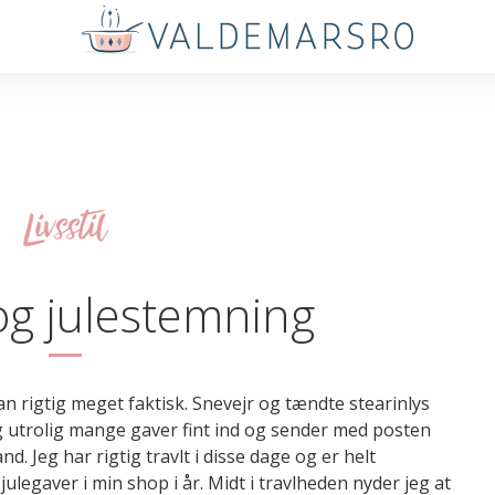
Livsstil
og julestemning
n rigtig meget faktisk. Snevejr og tændte stearinlys
 utrolig mange gaver fint ind og sender med posten
d. Jeg har rigtig travlt i disse dage og er helt
ulegaver i min shop i år. Midt i travlheden nyder jeg at