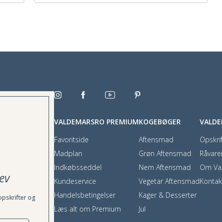
VALDEMARSRO PREMIUM
KOGEBØGER
VALD
Favoritside
Aftensmad
Opskrif
Madplan
Grøn Aftensmad
Råvare
Indkøbsseddel
Nem Aftensmad
Om Va
ev
Kundeservice
Vegetar Aftensmad
Kontak
Handelsbetingelser
Kager & Desserter
opskrifter og
Læs alt om Premium
Jul