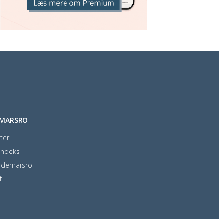
EMARSRO
ter
indeks
ldemarsro
t