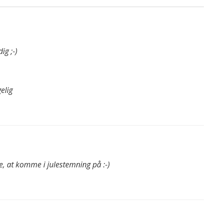
ig ;-)
elig
e, at komme i julestemning på :-)