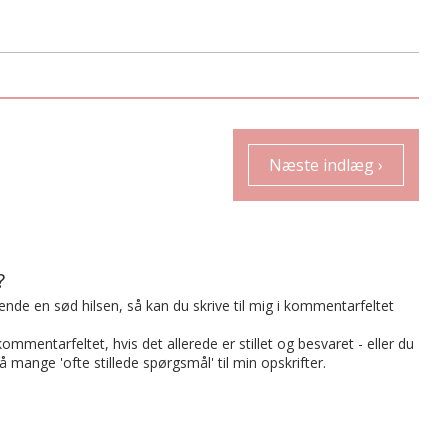
Næste indlæg ›
?
t sende en sød hilsen, så kan du skrive til mig i kommentarfeltet
mmentarfeltet, hvis det allerede er stillet og besvaret - eller du
på mange 'ofte stillede spørgsmål' til min opskrifter.