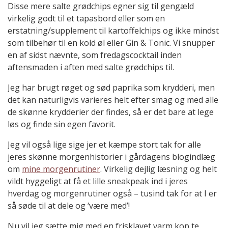
Disse mere salte grødchips egner sig til gengæld
virkelig godt til et tapasbord eller som en
erstatning/supplement til kartoffelchips og ikke mindst
som tilbehør til en kold øl eller Gin & Tonic. Vi snupper
en af sidst nævnte, som fredagscocktail inden
aftensmaden i aften med salte grødchips til.
Jeg har brugt røget og sød paprika som krydderi, men
det kan naturligvis varieres helt efter smag og med alle
de skønne krydderier der findes, så er det bare at lege
løs og finde sin egen favorit.
Jeg vil også lige sige jer et kæmpe stort tak for alle
jeres skønne morgenhistorier i gårdagens blogindlæg
om
mine morgenrutiner
. Virkelig dejlig læsning og helt
vildt hyggeligt at få et lille sneakpeak ind i jeres
hverdag og morgenrutiner også – tusind tak for at I er
så søde til at dele og ‘være med’!
Nu vil jeg sætte mig med en frisklavet varm kop te,