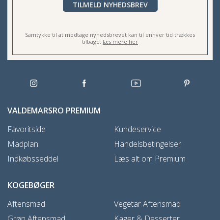
TILMELD NYHEDSBREV
Samtykke til at modtage nyhedsbrevet kan til enhver tid trækkes
tilbage,
læs mere her
VALDEMARSRO PREMIUM
Favoritside
Kundeservice
Madplan
Handelsbetingelser
Indkøbsseddel
Læs alt om Premium
KOGEBØGER
Aftensmad
Vegetar Aftensmad
Grøn Aftensmad
Kager & Desserter