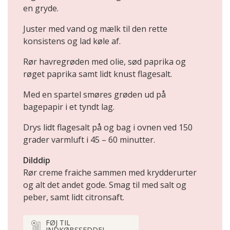
en gryde.
Juster med vand og mælk til den rette
konsistens og lad køle af.
Rør havregrøden med olie, sød paprika og
røget paprika samt lidt knust flagesalt.
Med en spartel smøres grøden ud på
bagepapir i et tyndt lag.
Drys lidt flagesalt på og bag i ovnen ved 150
grader varmluft i 45 – 60 minutter.
Dilddip
Rør creme fraiche sammen med krydderurter
og alt det andet gode. Smag til med salt og
peber, samt lidt citronsaft.
FØJ TIL
INDKØBSSEDDEL