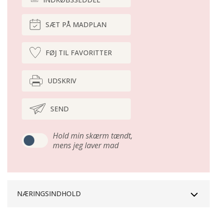
SÆT PÅ MADPLAN
FØJ TIL FAVORITTER
UDSKRIV
SEND
Hold min skærm tændt,
mens jeg laver mad
NÆRINGSINDHOLD