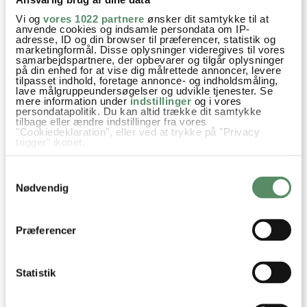
Vi og
vores 1022 partnere
ønsker dit samtykke til at
anvende cookies og indsamle persondata om IP-
adresse, ID og din browser til præferencer, statistik og
marketingformål. Disse oplysninger videregives til vores
samarbejdspartnere, der opbevarer og tilgår oplysninger
på din enhed for at vise dig målrettede annoncer, levere
tilpasset indhold, foretage annonce- og indholdsmåling,
lave målgruppeundersøgelser og udvikle tjenester. Se
mere information under
indstillinger
og i vores
CITRONMANDLER MED
RUGBRØDSCHIPS
persondatapolitik. Du kan altid trække dit samtykke
SALT
tilbage eller ændre indstillinger fra vores
"Cookiedeklaration", eller ved at trykke på "Privacy
trigger" ikonet.
Hvis du tillader det, vil vi også gerne:
Samtykkevalg
Dip & Dressinger
Eftermiddagssnack
Livsstil
Indsamle præcise oplysninger om din placering,
der kan være nøjagtig inden for få meter
Nødvendig
Identificere din enhed baseret på en scanning af
Opskrifter
Små glimt
Snacks
Tapas
dens unikke karakteristika (fingerprinting)
Dine valg anvendes på hele websitet.
Tilbehør Aftensmad
Havregryn
Paprika
Røget paprika
Præferencer
Dild
Hvidløg
Statistik