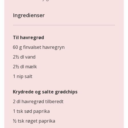
Ingredienser
Til havregrød
60 g finvalset havregryn
2½ dl vand
2½ dl mælk
1 nip salt
Krydrede og salte grødchips
2 dl havregrød tilberedt
1 tsk sød paprika
½ tsk røget paprika