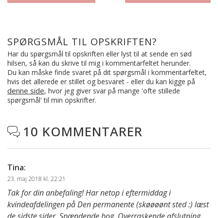
SPØRGSMÅL TIL OPSKRIFTEN?
Har du spørgsmål til opskriften eller lyst til at sende en sød
hilsen, så kan du skrive til mig i kommentarfeltet herunder.
Du kan måske finde svaret på dit spørgsmål i kommentarfeltet,
hvis det allerede er stillet og besvaret - eller du kan kigge på
denne side
, hvor jeg giver svar på mange 'ofte stillede
spørgsmål' til min opskrifter.
10 KOMMENTARER

Tina
:
23. maj 2018 kl. 22:21
Tak for din anbefaling! Har netop i eftermiddag i
kvindeafdelingen på Den permanente (skøøøønt sted :) læst
de sidste sider. Spændende bog. Overraskende afslutning.