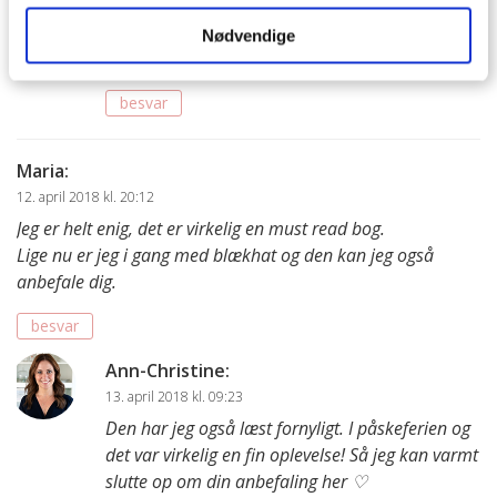
lang tid til at vi kan læse næste bog i serien.
God fornøjelse med
det store i det små
.
Nødvendige
Kh AC
besvar
Maria
:
12. april 2018 kl. 20:12
Jeg er helt enig, det er virkelig en must read bog.
Lige nu er jeg i gang med blækhat og den kan jeg også
anbefale dig.
besvar
Ann-Christine
:
13. april 2018 kl. 09:23
Den har jeg også læst fornyligt. I påskeferien og
det var virkelig en fin oplevelse! Så jeg kan varmt
slutte op om din anbefaling her ♡