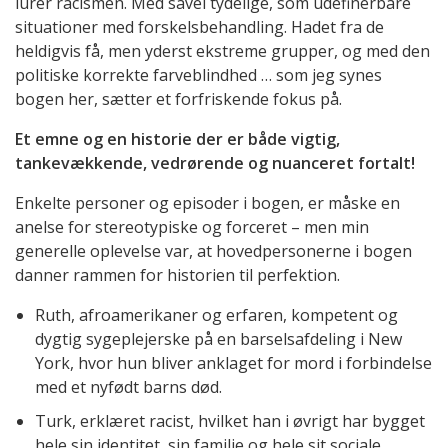
lurer racismen. Med såvel tydelige, som udefinerbare
situationer med forskelsbehandling. Hadet fra de
heldigvis få, men yderst ekstreme grupper, og med den
politiske korrekte farveblindhed … som jeg synes
bogen her, sætter et forfriskende fokus på.
Et emne og en historie der er både vigtig,
tankevækkende, vedrørende og nuanceret fortalt!
Enkelte personer og episoder i bogen, er måske en
anelse for stereotypiske og forceret – men min
generelle oplevelse var, at hovedpersonerne i bogen
danner rammen for historien til perfektion.
Ruth, afroamerikaner og erfaren, kompetent og
dygtig sygeplejerske på en barselsafdeling i New
York, hvor hun bliver anklaget for mord i forbindelse
med et nyfødt barns død.
Turk, erklæret racist, hvilket han i øvrigt har bygget
hele sin identitet, sin familie og hele sit sociale