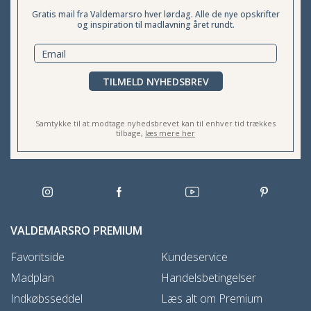
Gratis mail fra Valdemarsro hver lørdag. Alle de nye opskrifter
og inspiration til madlavning året rundt.
TILMELD NYHEDSBREV
Samtykke til at modtage nyhedsbrevet kan til enhver tid trækkes
tilbage,
læs mere her
VALDEMARSRO PREMIUM
Favoritside
Kundeservice
Madplan
Handelsbetingelser
Indkøbsseddel
Læs alt om Premium