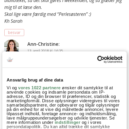
biblioteket, så det skal gøres i weekenden, og så glæder jeg
mig til at læse den.
Skal lige være færdig med “Perlesøsteren” :)
Kh Sarah
besvar
Ann-Christine
:
13. april 2018 kl. 16:35
Jeg er også i fuld gang med perlesøsteren lige nu
– og har fået akut rejselængsel til Australien ♡
Har sågar været inden og tjekke billetpriser –
men det bliver så ikke lige i år, kan jeg se ;)
Ansvarlig brug af dine data
God fornøjelse med Det store i det små, jeg tror
Vi og
vores 1022 partnere
ønsker dit samtykke til at
anvende cookies og indsamle persondata om IP-
du bliver begejstret for den
adresse, ID og din browser til præferencer, statistik og
marketingformål. Disse oplysninger videregives til vores
besvar
samarbejdspartnere, der opbevarer og tilgår oplysninger
på din enhed for at vise dig målrettede annoncer, levere
tilpasset indhold, foretage annonce- og indholdsmåling,
Sarah
:
lave målgruppeundersøgelser og udvikle tjenester. Se
mere information under
indstillinger
og i vores
16. april 2018 kl. 16:09
persondatapolitik. Du kan altid trække dit samtykke