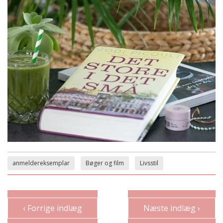
anmeldereksemplar
Bøger og film
Livsstil
‹ Forrige indlæg
Næste indlæg ›