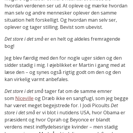
hvordan verdenen ser ud. At opleve og mærke hvordan
man selv og andre mennesker oplever den samme
situation helt forskelligt. Og hvordan man selv ser,
oplever og tager stilling. Bevist som ubevist.
Det store i det små
er en helt og aldeles fremragende
bog!
Jeg blev færdig med den for nogle uger siden og den
sidder stadig i mig. I øjeblikket er Martin i gang med at
læse den – og synes også rigtig godt om den og den
kan virkelig varmt anbefales.
Det store i det små
tager fat om de samme emner
som
Niceville
og Dræb ikke en sangfugl, som jeg begge
har været meget begejstrede for. I Jodi Picoults
Det
store i det små
er vi blot i nutidens USA, hvor Obama er
præsident og hvor Oprah og Beyonce er blandt
verdens mest indflydelsesrige kvinder – men stadig