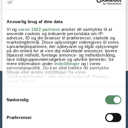
PINA COLADA
QUINOAGRØD MED KOKOS
Ansvarlig brug af dine data
OG BANAN
Vi og
vores 1022 partnere
ønsker dit samtykke til at
anvende cookies og indsamle persondata om IP-
adresse, ID og din browser til præferencer, statistik og
marketingformål. Disse oplysninger videregives til vores
samarbejdspartnere, der opbevarer og tilgår oplysninger
på din enhed for at vise dig målrettede annoncer, levere
tilpasset indhold, foretage annonce- og indholdsmåling,
lave målgruppeundersøgelser og udvikle tjenester. Se
mere information under
indstillinger
og i vores
persondatapolitik. Du kan altid trække dit samtykke
tilbage eller ændre indstillinger fra vores
"Cookiedeklaration", eller ved at trykke på "Privacy
trigger" ikonet.
Hvis du tillader det, vil vi også gerne:
Samtykkevalg
Indsamle præcise oplysninger om din placering,
der kan være nøjagtig inden for få meter
Nødvendig
Identificere din enhed baseret på en scanning af
dens unikke karakteristika (fingerprinting)
Dine valg anvendes på hele websitet.
Præferencer