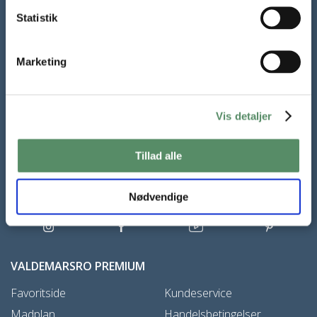
Tilmeld dig mit nyhedsbrev
Statistik
Gratis mail fra Valdemarsro hver lørdag. Alle de nye opskrifter
og inspiration til madlavning året rundt.
Marketing
TILMELD NYHEDSBREV
Vis detaljer
Tillad alle
Samtykke til at modtage nyhedsbrevet kan til enhver tid trækkes
tilbage,
læs mere her
Nødvendige
VALDEMARSRO PREMIUM
Favoritside
Kundeservice
Madplan
Handelsbetingelser