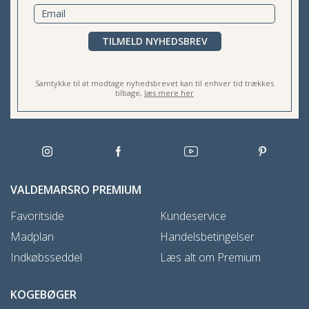
TILMELD NYHEDSBREV
Samtykke til at modtage nyhedsbrevet kan til enhver tid trækkes
tilbage,
læs mere her
VALDEMARSRO PREMIUM
Favoritside
Kundeservice
Madplan
Handelsbetingelser
Indkøbsseddel
Læs alt om Premium
KOGEBØGER