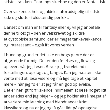
sidste i rækken, Tearlings skæbne og den er fantastisk.
Overraskende, helt og aldeles uforudsigelig til sidste
side og slutter fuldstændig perfekt.
Uanset om man er til fantasy eller ej, vil jeg anbefale
denne triologi – den er velskrevet og skildre
et dystopiske samfund, der er meget tankevækkende
og interessant – også ift vores verden.
I bund og grund er det ikke en bogs genre der er
afgørende for mig. Det er den følelses og flow jeg
oplever, når jeg læser. Bliver jeg hvirvlet ind i
fortællingen, opslugt og fanget. Kan jeg næsten ikke
vente med at læse videre og må lige tage et kapitel
mere – når jeg føler at jeg får en god oplevelse.
Det er herligt forfriskende indimellem at læse noget lidt
anderledes end jeg plejer – og jeg holder altså meget af
at variere min læsning med blandt andet krimi,
klassikere og nu er jeg også gået lidt på opdagelse i