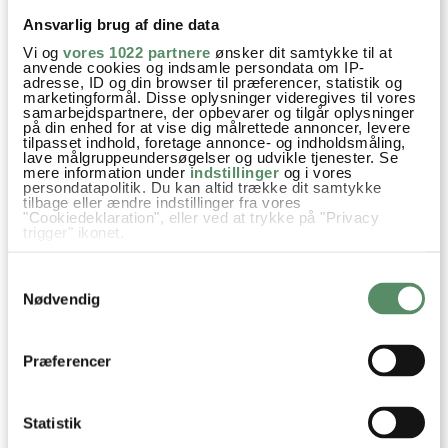
Mange tak for det fine tip!
Ansvarlig brug af dine data
Vi og
vores 1022 partnere
ønsker dit samtykke til at
besvar
anvende cookies og indsamle persondata om IP-
adresse, ID og din browser til præferencer, statistik og
marketingformål. Disse oplysninger videregives til vores
samarbejdspartnere, der opbevarer og tilgår oplysninger
Camilla
:
på din enhed for at vise dig målrettede annoncer, levere
tilpasset indhold, foretage annonce- og indholdsmåling,
1. oktober 2018 kl. 11:14
lave målgruppeundersøgelser og udvikle tjenester. Se
Åh! Jeg elsker den triologi. Jeg elsker også genren, selvom
mere information under
indstillinger
og i vores
persondatapolitik. Du kan altid trække dit samtykke
den vist mest går under Y/A litteratur. Jeg kan anbefale Six
tilbage eller ændre indstillinger fra vores
"Cookiedeklaration", eller ved at trykke på "Privacy
of Crows, af Leigh Bardugo. Den er fremragende!
trigger" ikonet.
besvar
Hvis du tillader det, vil vi også gerne:
Samtykkevalg
Indsamle præcise oplysninger om din placering,
der kan være nøjagtig inden for få meter
Ann-Christine
:
Nødvendig
Identificere din enhed baseret på en scanning af
1. oktober 2018 kl. 11:54
dens unikke karakteristika (fingerprinting)
Dine valg anvendes på hele websitet.
Mange tak for anbefalingen – den vil jeg bestemt
Præferencer
kigge nærmere på :)
besvar
Statistik