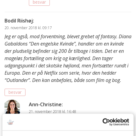
besvar
Bodil Riishøj
:
20. november 2018 kl. 09:17
Jeg er også, mod forventning, blevet grebet af fantasy. Diana
Gabaldons “Den engelske Kvinde”, handler om en kvinde
der pludselig befinder sig 200 år tilbage i tiden. Det er en
mageløs fortælling om krig og kærlighed. Den tager
udgangspunkt i det skotske højland, men fortsætter rundt i
Europa. Den er på Netflix som serie, hvor den hedder
“Outlander”. Den kan anbefales, både som film og bog.
besvar
Ann-Christine
:
21. november 2018 kl. 16:48
Jeg har hørt så meget godt om den serie, og
vidste ikke at den var baseret på en bog – men
nu har jeg da mest lyst til at læse bogen først.