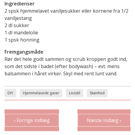
Ingredienser
2 spsk hjemmelavet vaniljesukker eller kornene fra 1/2
vaniljestang
2 dl sukker
1 dl mandelolie
1 spsk honning
Fremgangsmåde
Rør det hele godt sammen og scrub kroppen godt ind,
som det sidste i badet (efter bodywash) – evt. mens
balsammen i håret virker. Skyl med rent lunt vand.
DIY
Hjemmelavede gaver
Livsstil
Skønhed
‹ Forrige indlæg
Næste indlæg ›