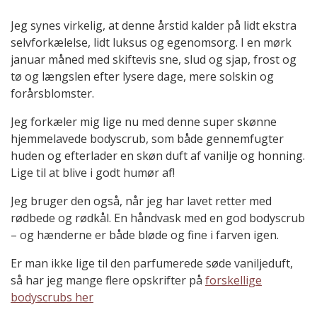
Jeg synes virkelig, at denne årstid kalder på lidt ekstra
selvforkælelse, lidt luksus og egenomsorg. I en mørk
januar måned med skiftevis sne, slud og sjap, frost og
tø og længslen efter lysere dage, mere solskin og
forårsblomster.
Jeg forkæler mig lige nu med denne super skønne
hjemmelavede bodyscrub, som både gennemfugter
huden og efterlader en skøn duft af vanilje og honning.
Lige til at blive i godt humør af!
Jeg bruger den også, når jeg har lavet retter med
rødbede og rødkål. En håndvask med en god bodyscrub
– og hænderne er både bløde og fine i farven igen.
Er man ikke lige til den parfumerede søde vaniljeduft,
så har jeg mange flere opskrifter på
forskellige
bodyscrubs her