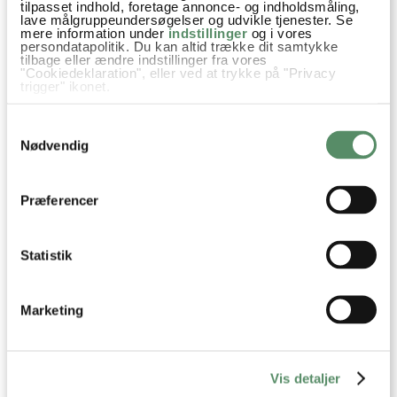
tilpasset indhold, foretage annonce- og indholdsmåling,
lave målgruppeundersøgelser og udvikle tjenester. Se
mere information under
indstillinger
og i vores
persondatapolitik. Du kan altid trække dit samtykke
tilbage eller ændre indstillinger fra vores
"Cookiedeklaration", eller ved at trykke på "Privacy
trigger" ikonet.
Din emailadresse vil ikke blive offentliggjort.
Hvis du tillader det, vil vi også gerne:
Samtykkevalg
SEND
Indsamle præcise oplysninger om din placering,
der kan være nøjagtig inden for få meter
Nødvendig
Identificere din enhed baseret på en scanning af
dens unikke karakteristika (fingerprinting)
Dine valg anvendes på hele websitet.
Præferencer
Statistik
Marketing
Vis detaljer