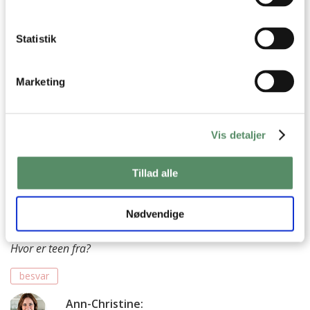
besvar
Ann-Christine
:
Statistik
5. november 2013 kl. 08:10
Ja, man kan lige så godt få det bedste ud af det,
Marketing
hvis forkølelsen skulle ramme ;) Og nu tager
børnene og jeg en hjemme hygge/hoste dag i
dag – det er slet ikke så tosset :)
Vis detaljer
Kh AC
besvar
Tillad alle
Louise
:
Nødvendige
4. november 2013 kl. 12:37
Hvor er teen fra?
besvar
Ann-Christine
: