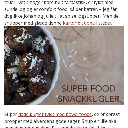
truer. Det smager bare helt fantastisk, er fyldt med
sunde løg og er comfort food, så det batter. – jeg får
dog ikke Johan og Julie til at spise løgsuppen. Men de
snupper med glæde denne
kartoffelsuppe
i stedet.
Super
dadelkugler fyldt med powerfoods
, de er serøst
proppet med alverdens gode sager. Snup en lille skål
med dem og nyd dem! Put endelig bare chili i, hvis