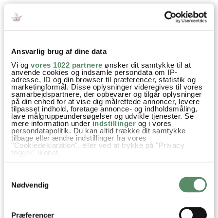
besvar
Ann-Christine
:
5. november 2013 kl. 08:11
Ansvarlig brug af dine data
:)
Vi og
vores 1022 partnere
ønsker dit samtykke til at
anvende cookies og indsamle persondata om IP-
besvar
adresse, ID og din browser til præferencer, statistik og
marketingformål. Disse oplysninger videregives til vores
samarbejdspartnere, der opbevarer og tilgår oplysninger
på din enhed for at vise dig målrettede annoncer, levere
Anne-Marie
:
tilpasset indhold, foretage annonce- og indholdsmåling,
4. november 2013 kl. 20:33
lave målgruppeundersøgelser og udvikle tjenester. Se
mere information under
indstillinger
og i vores
Sikke et lækkert forkølelseskit. Jeg har en lækker
persondatapolitik. Du kan altid trække dit samtykke
tilbage eller ændre indstillinger fra vores
hvidløgssuppe på min liste og den vil ungerne gerne spise,
"Cookiedeklaration", eller ved at trykke på "Privacy
utroligt nok, men hvidløgene ændrer meget smag i suppen,
trigger" ikonet.
så den er mild og lækker.
Hvis du tillader det, vil vi også gerne:
Samtykkevalg
Håber de gode sager kan holde os fri for sygdom.
Indsamle præcise oplysninger om din placering,
der kan være nøjagtig inden for få meter
Nødvendig
Identificere din enhed baseret på en scanning af
Kh.
dens unikke karakteristika (fingerprinting)
Anne-Marie
Dine valg anvendes på hele websitet.
Præferencer