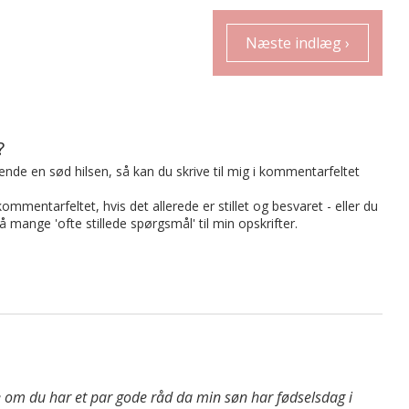
Næste indlæg ›
?
t sende en sød hilsen, så kan du skrive til mig i kommentarfeltet
mmentarfeltet, hvis det allerede er stillet og besvaret - eller du
på mange 'ofte stillede spørgsmål' til min opskrifter.
øre om du har et par gode råd da min søn har fødselsdag i