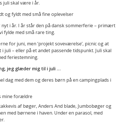
juli skal være i år.
dt og fyldt med små fine oplevelser
er nyt i år. I år står den på dansk sommerferie – primært
i fylde med små rare ting.
rne for juni, men ‘projekt soveværelse’, picnic og at
 juli – eller på et andet passende tidspunkt. Juli skal
med feriestemning.
g, jeg glæder mig til i juli …
hel dag med dem og deres børn på en campingplads i
 mine forældre
stakkevis af bøger, Anders And blade, Jumbobøger og
n med børnene i haven. Under en parasol, med
er.