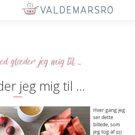
d glæder jeg mig til ...
æder jeg mig til …
Hver gang jeg
ser dette
billede, som
jeg tog af
en