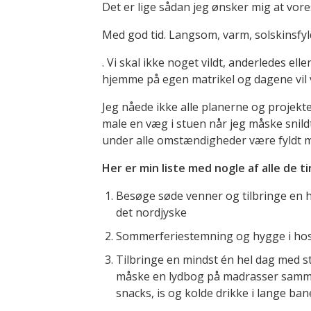
Det er lige sådan jeg ønsker mig at vores 
Med god tid. Langsom, varm, solskinsfyl
. Vi skal ikke noget vildt, anderledes ell
hjemme på egen matrikel og dagene vil v
Jeg nåede ikke alle planerne og projekte
male en væg i stuen når jeg måske snildt i
under alle omstændigheder være fyldt 
Her er min liste med nogle af alle de tin
Besøge søde venner og tilbringe en 
det nordjyske
Sommerferiestemning og hygge i hos
Tilbringe en mindst én hel dag med 
måske en lydbog på madrasser samme
snacks, is og kolde drikke i lange ban