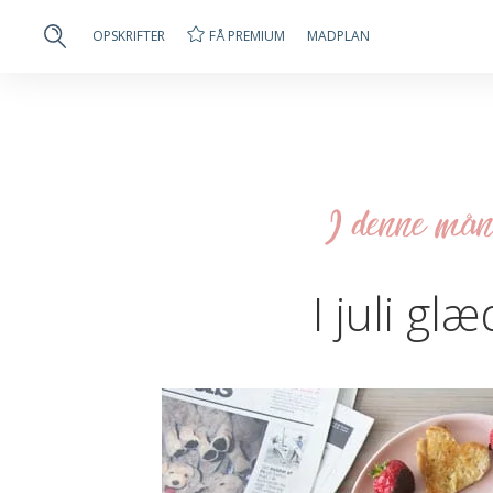
FÅ PREMIUM
OPSKRIFTER
MADPLAN
I denne måne
I juli gl