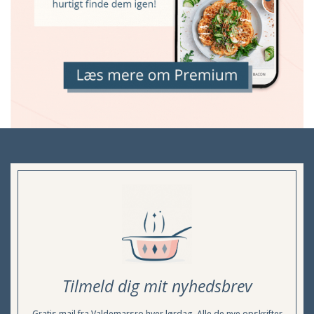
Tilmeld dig mit nyhedsbrev
Gratis mail fra Valdemarsro hver lørdag. Alle de nye opskrifter