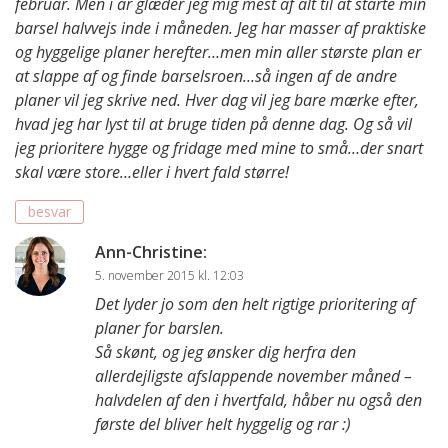
februar. Men i år glæder jeg mig mest af alt til at starte min
barsel halvvejs inde i måneden. Jeg har masser af praktiske
og hyggelige planer herefter…men min aller største plan er
at slappe af og finde barselsroen…så ingen af de andre
planer vil jeg skrive ned. Hver dag vil jeg bare mærke efter,
hvad jeg har lyst til at bruge tiden på denne dag. Og så vil
jeg prioritere hygge og fridage med mine to små…der snart
skal være store…eller i hvert fald større!
besvar
Ann-Christine
:
5. november 2015 kl. 12:03
Det lyder jo som den helt rigtige prioritering af
planer for barslen.
Så skønt, og jeg ønsker dig herfra den
allerdejligste afslappende november måned –
halvdelen af den i hvertfald, håber nu også den
første del bliver helt hyggelig og rar :)