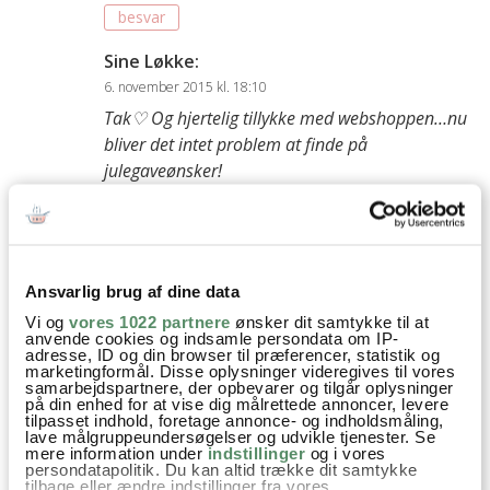
besvar
Sine Løkke
:
6. november 2015 kl. 18:10
Tak♡ Og hjertelig tillykke med webshoppen…nu
bliver det intet problem at finde på
julegaveønsker!
besvar
Ann-Christine
:
9. november 2015 kl. 08:21
Ansvarlig brug af dine data
Tusind tak og hvor er det dejligt at høre at det
Vi og
vores 1022 partnere
ønsker dit samtykke til at
anvende cookies og indsamle persondata om IP-
kan give inspiration til ønskesedlen :)
adresse, ID og din browser til præferencer, statistik og
marketingformål. Disse oplysninger videregives til vores
besvar
samarbejdspartnere, der opbevarer og tilgår oplysninger
på din enhed for at vise dig målrettede annoncer, levere
tilpasset indhold, foretage annonce- og indholdsmåling,
lave målgruppeundersøgelser og udvikle tjenester. Se
Trine
:
mere information under
indstillinger
og i vores
persondatapolitik. Du kan altid trække dit samtykke
4. november 2015 kl. 17:39
tilbage eller ændre indstillinger fra vores