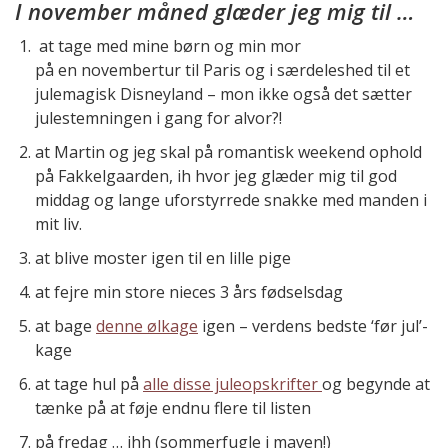
I november måned glæder jeg mig til …
at tage med mine børn og min mor
på en novembertur til Paris og i særdeleshed til et
julemagisk Disneyland – mon ikke også det sætter
julestemningen i gang for alvor?!
at Martin og jeg skal på romantisk weekend ophold
på Fakkelgaarden, ih hvor jeg glæder mig til god
middag og lange uforstyrrede snakke med manden i
mit liv.
at blive moster igen til en lille pige
at fejre min store nieces 3 års fødselsdag
at bage
denne ølkage
igen – verdens bedste ‘før jul’-
kage
at tage hul på
alle disse juleopskrifter
og begynde at
tænke på at føje endnu flere til listen
på fredag … ihh (sommerfugle i maven!)