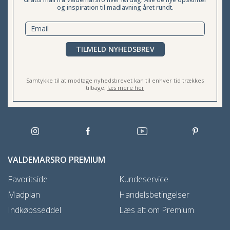
og inspiration til madlavning året rundt.
TILMELD NYHEDSBREV
Samtykke til at modtage nyhedsbrevet kan til enhver tid trækkes
tilbage,
læs mere her
VALDEMARSRO PREMIUM
Favoritside
Kundeservice
Madplan
Handelsbetingelser
Indkøbsseddel
Læs alt om Premium