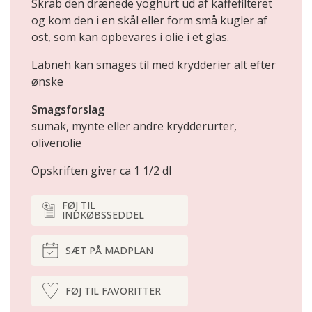
Skrab den drænede yoghurt ud af kaffefilteret
og kom den i en skål eller form små kugler af
ost, som kan opbevares i olie i et glas.
Labneh kan smages til med krydderier alt efter
ønske
Smagsforslag
sumak, mynte eller andre krydderurter,
olivenolie
Opskriften giver ca 1 1/2 dl
FØJ TIL
INDKØBSSEDDEL
SÆT PÅ MADPLAN
FØJ TIL FAVORITTER