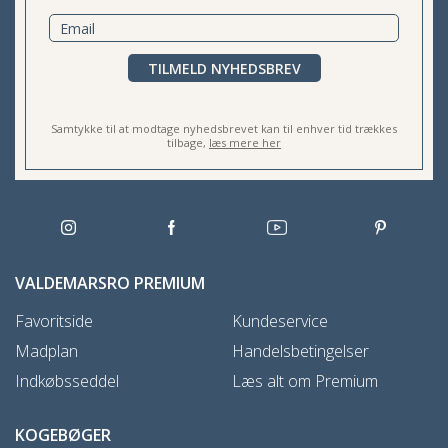
TILMELD NYHEDSBREV
Samtykke til at modtage nyhedsbrevet kan til enhver tid trækkes
tilbage,
læs mere her
VALDEMARSRO PREMIUM
Favoritside
Kundeservice
Madplan
Handelsbetingelser
Indkøbsseddel
Læs alt om Premium
KOGEBØGER