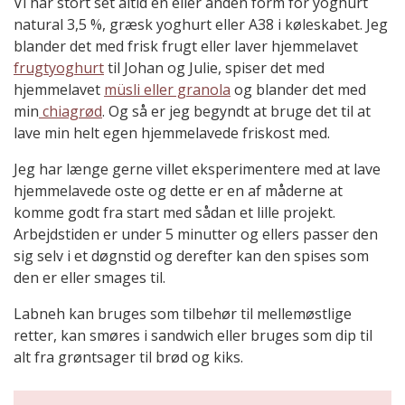
Vi har stort set altid en eller anden form for yoghurt
natural 3,5 %, græsk yoghurt eller A38 i køleskabet. Jeg
blander det med frisk frugt eller laver hjemmelavet
frugtyoghurt
til Johan og Julie, spiser det med
hjemmelavet
müsli eller granola
og blander det med
min
chiagrød
. Og så er jeg begyndt at bruge det til at
lave min helt egen hjemmelavede friskost med.
Jeg har længe gerne villet eksperimentere med at lave
hjemmelavede oste og dette er en af måderne at
komme godt fra start med sådan et lille projekt.
Arbejdstiden er under 5 minutter og ellers passer den
sig selv i et døgnstid og derefter kan den spises som
den er eller smages til.
Labneh kan bruges som tilbehør til mellemøstlige
retter, kan smøres i sandwich eller bruges som dip til
alt fra grøntsager til brød og kiks.