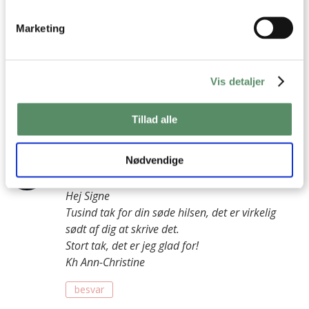
Marketing
signe due
:
18. januar 2026 kl. 22:56
Dine opskrifter er vildt gode, smagsmæssigt avancerede,
Vis detaljer
tilberedningsmæssigt enkle, forklaret virkelig godt, og lækre
og sunde.
Tillad alle
besvar
Ann-Christine
:
Nødvendige
19. januar 2026 kl. 13:17
Hej Signe
Tusind tak for din søde hilsen, det er virkelig
sødt af dig at skrive det.
Stort tak, det er jeg glad for!
Kh Ann-Christine
besvar