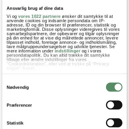
Line Lykke Rosenberg
:
Ansvarlig brug af dine data
21. juni 2026 kl. 06:40
Vi og
vores 1022 partnere
ønsker dit samtykke til at
anvende cookies og indsamle persondata om IP-
Så lækkert ! 😋
adresse, ID og din browser til præferencer, statistik og
Men kan man bruge yoghurt med mindre fedt procent? 🤷🏼‍♀️
marketingformål. Disse oplysninger videregives til vores
samarbejdspartnere, der opbevarer og tilgår oplysninger
Vh Line
på din enhed for at vise dig målrettede annoncer, levere
tilpasset indhold, foretage annonce- og indholdsmåling,
lave målgruppeundersøgelser og udvikle tjenester. Se
besvar
mere information under
indstillinger
og i vores
persondatapolitik. Du kan altid trække dit samtykke
Ann-Christine
:
tilbage eller ændre indstillinger fra vores
"Cookiedeklaration", eller ved at trykke på "Privacy
21. juni 2026 kl. 12:59
trigger" ikonet.
Hej Line
Hvis du tillader det, vil vi også gerne:
Det vil ikke rigtig give mening i denne opskrift,
Samtykkevalg
Indsamle præcise oplysninger om din placering,
der kan være nøjagtig inden for få meter
da al væden drænes fra, så du vil blot have et
Nødvendig
Identificere din enhed baseret på en scanning af
mindre spild og derved også have behov for at
dens unikke karakteristika (fingerprinting)
Dine valg anvendes på hele websitet.
bruge endnu mere yoghurt.
Præferencer
God fornøjelse
Kh Ann-Christine
Statistik
besvar