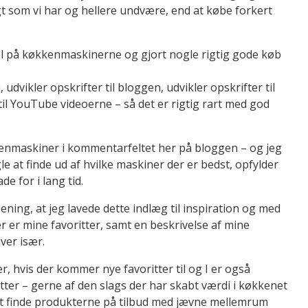
rugt som vi har og hellere undvære, end at købe forkert
el på køkkenmaskinerne og gjort nogle rigtig gode køb
udvikler opskrifter til bloggen, udvikler opskrifter til
l YouTube videoerne – så det er rigtig rart med god
kkenmaskiner i kommentarfeltet her på bloggen – og jeg
le at finde ud af hvilke maskiner der er bedst, opfylder
e for i lang tid.
ening, at jeg lavede dette indlæg til inspiration og med
 er mine favoritter, samt en beskrivelse af mine
ver især.
r, hvis der kommer nye favoritter til og I er også
ritter – gerne af den slags der har skabt værdi i køkkenet
kert finde produkterne på tilbud med jævne mellemrum