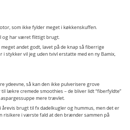
 motor, som ikke fylder meget i køkkenskuffen.
 og har været flittigt brugt.
 meget andet godt, lavet på de knap så fiberrige
r i stykker vil jeg uden tvivl erstatte med en ny Bamix,
ore ydeevne, så kan den ikke pulverisere grove
il lækre cremede smoothies – de bliver lidt “fiberfyldte”
 aspargessuppe mere trævlet.
i årevis brugt til fx dadelkugler og hummus, men det er
 risikere i værste fald at den brænder sammen på