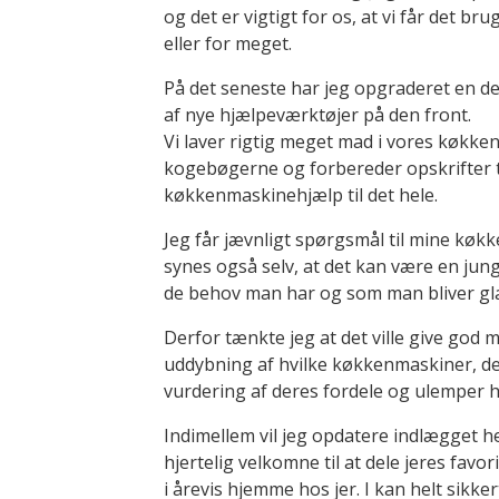
og det er vigtigt for os, at vi får det b
eller for meget.
På det seneste har jeg opgraderet en d
af nye hjælpeværktøjer på den front.
Vi laver rigtig meget mad i vores køkken, 
kogebøgerne og forbereder opskrifter ti
køkkenmaskinehjælp til det hele.
Jeg får jævnligt spørgsmål til mine kø
synes også selv, at det kan være en jung
de behov man har og som man bliver glad
Derfor tænkte jeg at det ville give god m
uddybning af hvilke køkkenmaskiner, der
vurdering af deres fordele og ulemper h
Indimellem vil jeg opdatere indlægget he
hjertelig velkomne til at dele jeres favo
i årevis hjemme hos jer. I kan helt sik