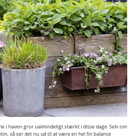
ne i haven gror ualmindeligt stærkt i disse dage. Selv om
n, så ser det nu ud til at være en hel fin balance