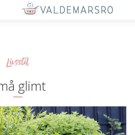
Livsstil
må glimt