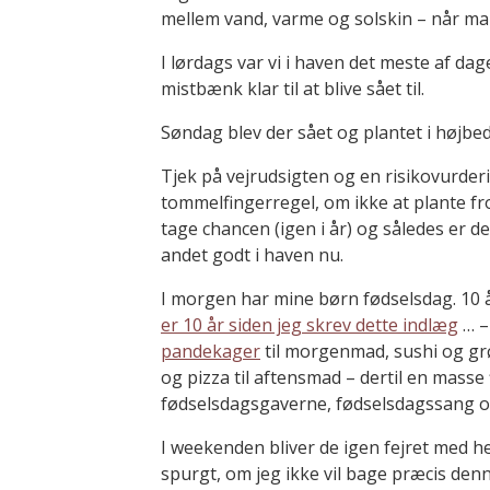
mellem vand, varme og solskin – når ma
I lørdags var vi i haven det meste af da
mistbænk klar til at blive sået til.
Søndag blev der sået og plantet i højbed
Tjek på vejrudsigten og en risikovurderi
tommelfingerregel, om ikke at plante fr
tage chancen (igen i år) og således er
andet godt i haven nu.
I morgen har mine børn fødselsdag. 10 
er 10 år siden jeg skrev dette indlæg
… –
pandekager
til morgenmad, sushi og grø
og pizza til aftensmad – dertil en masse
fødselsdagsgaverne, fødselsdagssang o
I weekenden bliver de igen fejret med he
spurgt, om jeg ikke vil bage præcis den