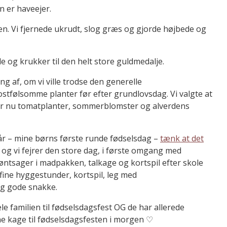
n er haveejer.
gen. Vi fjernede ukrudt, slog græs og gjorde højbede og
e og krukker til den helt store guldmedalje.
ng af, om vi ville trodse den generelle
ostfølsomme planter før efter grundlovsdag. Vi valgte at
 der nu tomatplanter, sommerblomster og alverdens
år – mine børns første runde fødselsdag –
tænk at det
 og vi fejrer den store dag, i første omgang med
ntsager i madpakken, talkage og kortspil efter skole
 fine hyggestunder, kortspil, leg med
g gode snakke.
le familien til fødselsdagsfest OG de har allerede
ne kage til fødselsdagsfesten i morgen ♡