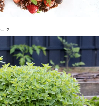
ag …
♡