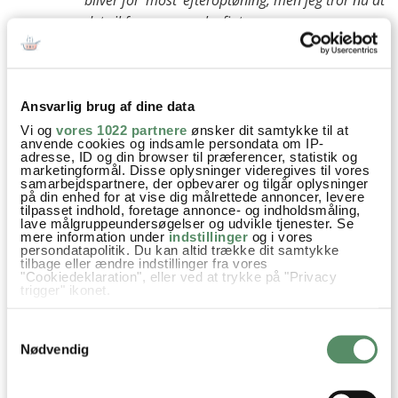
bliver for ‘most’ efteroptøning, men jeg tror nu at
det vil fungere ganske fint.
God fornøjelse
Kh Ann-Christine
besvar
Ansvarlig brug af dine data
Vi og
vores 1022 partnere
ønsker dit samtykke til at
Gitte Skov
:
anvende cookies og indsamle persondata om IP-
16. juli 2026 kl. 08:18
adresse, ID og din browser til præferencer, statistik og
marketingformål. Disse oplysninger videregives til vores
Det har min svigermor altid gjort og så har hun
samarbejdspartnere, der opbevarer og tilgår oplysninger
på din enhed for at vise dig målrettede annoncer, levere
frosset dem ind i portioner. Når du så tager dem
tilpasset indhold, foretage annonce- og indholdsmåling,
op afgiver de væske og man får kolde rysteribs
lave målgruppeundersøgelser og udvikle tjenester. Se
mere information under
indstillinger
og i vores
til varm mad eller på skyren.
persondatapolitik. Du kan altid trække dit samtykke
tilbage eller ændre indstillinger fra vores
De bliver helt fantastiske
"Cookiedeklaration", eller ved at trykke på "Privacy
trigger" ikonet.
besvar
Hvis du tillader det, vil vi også gerne:
Samtykkevalg
Indsamle præcise oplysninger om din placering,
der kan være nøjagtig inden for få meter
Nødvendig
Evy Abelsen
:
Identificere din enhed baseret på en scanning af
dens unikke karakteristika (fingerprinting)
8. juli 2025 kl. 16:29
Dine valg anvendes på hele websitet.