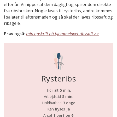
efter år. Vi nipper af dem dagligt og spiser dem direkte
fra ribsbusken. Nogle laves til rysteribs, andre kommes
i salater til aftensmaden og så skal der laves ribssaft og
ribsgele.
Prøv også:
min opskrift på hjemmelavet ribssaft >>
Rysteribs
Tid i alt
5 min.
Arbejdstid
5 min.
Holdbarhed
3 dage
Kan fryses
Ja
Antal
1 portion