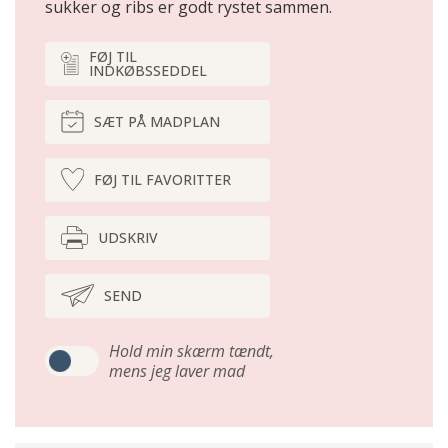
sukker og ribs er godt rystet sammen.
FØJ TIL
INDKØBSSEDDEL
SÆT PÅ MADPLAN
FØJ TIL FAVORITTER
UDSKRIV
SEND
Hold min skærm tændt,
mens jeg laver mad