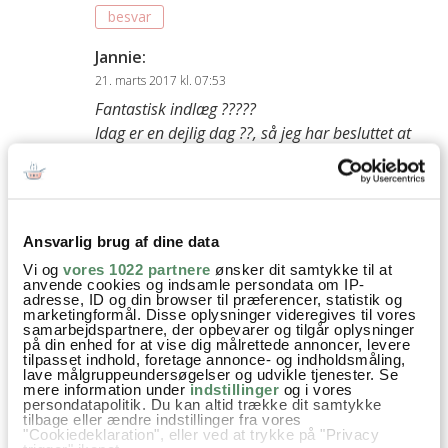
besvar
Jannie
:
21. marts 2017 kl. 07:53
Fantastisk indlæg ?????
Idag er en dejlig dag ??, så jeg har besluttet at
følge din opskrift på grydebrødet ? Der er bare
lige den hage, at jeg ikke har nogen gryde at
bage det i ??? Kan jeg lave det alligevel, bare på
bageplade? Hvis ja, skal jeg så gøre noget
Ansvarlig brug af dine data
anderledes i forhold til opskrift og
Vi og
vores 1022 partnere
ønsker dit samtykke til at
fremgangsmåde? Eller bliver det helt fladt pga
anvende cookies og indsamle persondata om IP-
den meget bløde dej?
adresse, ID og din browser til præferencer, statistik og
marketingformål. Disse oplysninger videregives til vores
samarbejdspartnere, der opbevarer og tilgår oplysninger
Le Creuset gryden ER skrevet på ønskesedlen til
på din enhed for at vise dig målrettede annoncer, levere
tilpasset indhold, foretage annonce- og indholdsmåling,
40 årsdagen til maj ?????? Er din gryde 24 eller
lave målgruppeundersøgelser og udvikle tjenester. Se
26 cm?
mere information under
indstillinger
og i vores
persondatapolitik. Du kan altid trække dit samtykke
tilbage eller ændre indstillinger fra vores
Mange hilsner ??☀️?
"Cookiedeklaration", eller ved at trykke på "Privacy