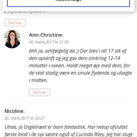
Den hvor chokoladekagen er lavet til muffins – opskriften
fra forældre festen.
besvar
Ann-Christine
:
20. marts 2017 kl. 21:00
Ahh ja, selvfølgelig da ;) Der blev i alt 17 stk af
den opskrift og jeg gav dem omkring 12-14
minutter i ovnen. Holdt meget øje med dem, for
de skal stadig være en smule flydende og ubagte
i midten.
besvar
Nicoline
:
20. marts 2017 kl. 20:27
Uhaa, ja Engletræet er bare fantastisk. Har netop afsluttet
første bind i de syv søstre også af Lucinda Riley. Jeg har slugt