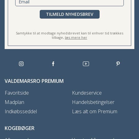
TILMELD NYHEDSBREV
Samtykke til at modtage nyhedsbrevet kan til enhver tid trækkes
tilbage,
læs mere her
VALDEMARSRO PREMIUM
Favoritside
Kundeservice
Madplan
Handelsbetingelser
Indkøbsseddel
Læs alt om Premium
KOGEBØGER