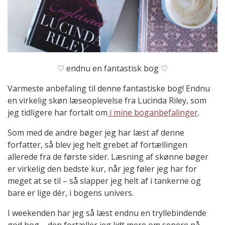
♡ endnu en fantastisk bog ♡
Varmeste anbefaling til denne fantastiske bog! Endnu
en virkelig skøn læseoplevelse fra Lucinda Riley, som
jeg tidligere har fortalt om
i mine boganbefalinger
.
Som med de andre bøger jeg har læst af denne
forfatter, så blev jeg helt grebet af fortællingen
allerede fra de første sider. Læsning af skønne bøger
er virkelig den bedste kur, når jeg føler jeg har for
meget at se til – så slapper jeg helt af i tankerne og
bare er lige dér, i bogens univers.
I weekenden har jeg så læst endnu en tryllebindende
god bog – den fortæller jeg lidt mere om senere på