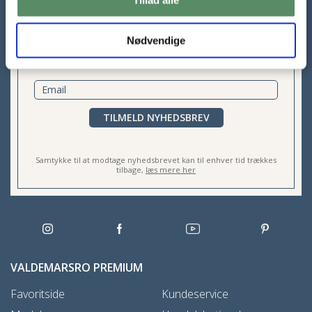
Tilmeld dig mit nyhedsbrev
Nødvendige
Gratis mail fra Valdemarsro hver lørdag. Alle de nye opskrifter
og inspiration til madlavning året rundt.
TILMELD NYHEDSBREV
Samtykke til at modtage nyhedsbrevet kan til enhver tid trækkes
tilbage,
læs mere her
VALDEMARSRO PREMIUM
Favoritside
Kundeservice