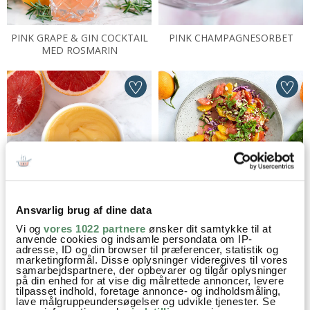
PINK GRAPE & GIN COCKTAIL
PINK CHAMPAGNESORBET
MED ROSMARIN
GRAPECURD
CITRUSSALAT
Ansvarlig brug af dine data
Vi og
vores 1022 partnere
ønsker dit samtykke til at
anvende cookies og indsamle persondata om IP-
adresse, ID og din browser til præferencer, statistik og
marketingformål. Disse oplysninger videregives til vores
samarbejdspartnere, der opbevarer og tilgår oplysninger
UGENS MADPLAN
på din enhed for at vise dig målrettede annoncer, levere
tilpasset indhold, foretage annonce- og indholdsmåling,
Få en madplan fra Valdemarsro
lave målgruppeundersøgelser og udvikle tjenester. Se
hver uge og tilpas madplanen,