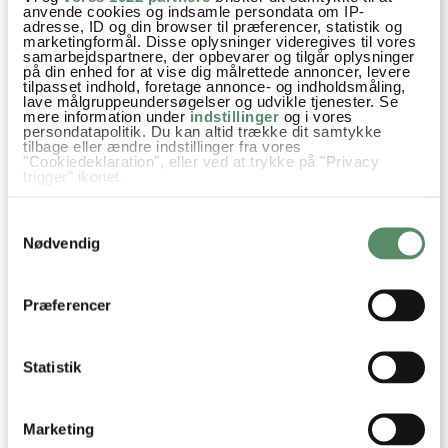
som du vil
anvende cookies og indsamle persondata om IP-
adresse, ID og din browser til præferencer, statistik og
LÆS MERE HER
marketingformål. Disse oplysninger videregives til vores
samarbejdspartnere, der opbevarer og tilgår oplysninger
på din enhed for at vise dig målrettede annoncer, levere
VEGETAR PARISERBØF MED
tilpasset indhold, foretage annonce- og indholdsmåling,
RØDBEDEBØFFER
lave målgruppeundersøgelser og udvikle tjenester. Se
mere information under
indstillinger
og i vores
persondatapolitik. Du kan altid trække dit samtykke
tilbage eller ændre indstillinger fra vores
"Cookiedeklaration", eller ved at trykke på "Privacy
trigger" ikonet.
Hvis du tillader det, vil vi også gerne:
Samtykkevalg
Indsamle præcise oplysninger om din placering,
der kan være nøjagtig inden for få meter
Nødvendig
Identificere din enhed baseret på en scanning af
dens unikke karakteristika (fingerprinting)
Dine valg anvendes på hele websitet.
Præferencer
PARISERBØF
Statistik
Marketing