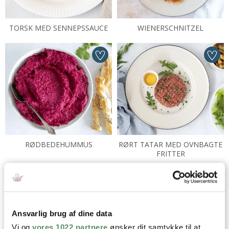
TORSK MED SENNEPSSAUCE
WIENERSCHNITZEL
RØDBEDEHUMMUS
RØRT TATAR MED OVNBAGTE
FRITTER
UGENS MADPLAN
Ansvarlig brug af dine data
Få en madplan fra Valdemarsro
hver uge og tilpas madplanen,
Vi og
vores 1022 partnere
ønsker dit samtykke til at