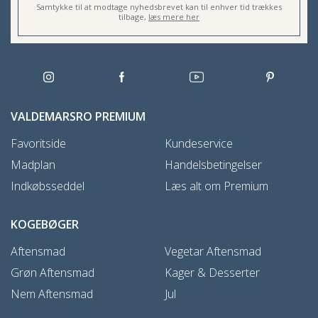
Samtykke til at modtage nyhedsbrevet kan til enhver tid trækkes
tilbage,
læs mere her
VALDEMARSRO PREMIUM
Favoritside
Kundeservice
Madplan
Handelsbetingelser
Indkøbsseddel
Læs alt om Premium
KOGEBØGER
Aftensmad
Vegetar Aftensmad
Grøn Aftensmad
Kager & Desserter
Nem Aftensmad
Jul