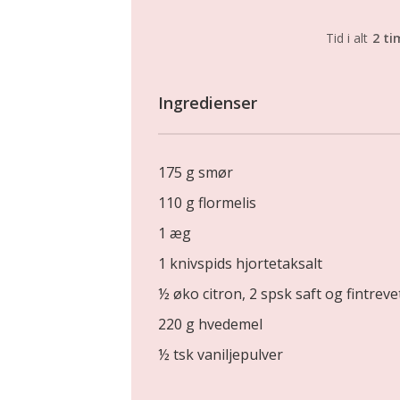
Tid i alt
2 ti
Ingredienser
175 g smør
110 g flormelis
1 æg
1 knivspids hjortetaksalt
½ øko citron, 2 spsk saft og fintreve
220 g hvedemel
½ tsk vaniljepulver