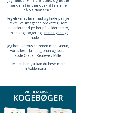
Jeg hedder Ann-Christine, og det er
mig der står bag opskrifterne her
på Valdemarsro.
Jeg elsker at lave mad og finde på nye
lækre, velsmagende opskrifter, som
jeg deler med jer her på Valdemarsro,
i mine kogebøger og i
mine ugentlige
madplaner
Jeg bor i Aarhus sammen med Martin,
vores børn Julie og Johan og vores
søde Golden Retriever, Mille.
Hvis du har lyst kan du læse mere
om Valdemarsro her