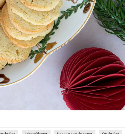
opskrifter
Julesmåkager
Kager og søde sager
Opskrifter