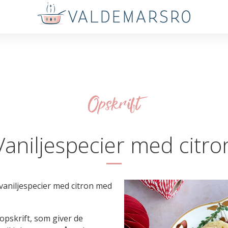
Opskrift
Vaniljespecier med citro
 vaniljespecier med citron med
opskrift, som giver de