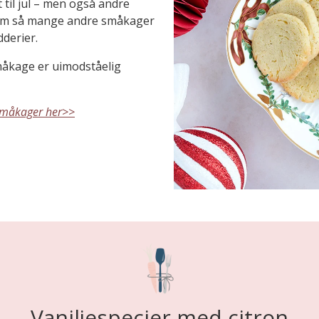
til jul – men også andre
 som så mange andre småkager
derier.
måkage er uimodståelig
esmåkager her>>
Vaniljespecier med citron