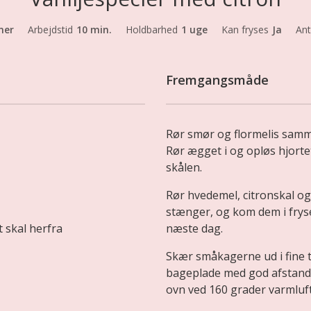
mer
Arbejdstid
10 min.
Holdbarhed
1 uge
Kan fryses
Ja
Ant
Fremgangsmåde
Rør smør og flormelis sammen
Rør ægget i og opløs hjorteta
skålen.
Rør hvedemel, citronskal og 
stænger, og kom dem i fryser
t skal herfra
næste dag.
Skær småkagerne ud i fine 
bageplade med god afstand
ovn ved 160 grader varmluft