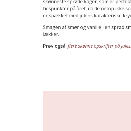
skønneste sprøde kager, som er perfekt 
tidspunkter på året, da de netop ikke
er spækket med julens karakteriske kryd
Smagen af smør og vanilje i en sprød s
lækker.
Prøv også:
flere skønne opskrifter på jul