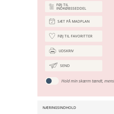
FØJ TIL
INDKØBSSEDDEL
SÆT PÅ MADPLAN
FØJ TIL FAVORITTER
UDSKRIV
SEND
Hold min skærm tændt,
mens 
NÆRINGSINDHOLD