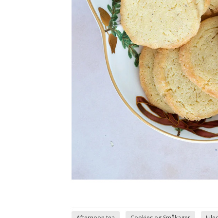
Afternoon tea
Cookies og Småkager
Jule