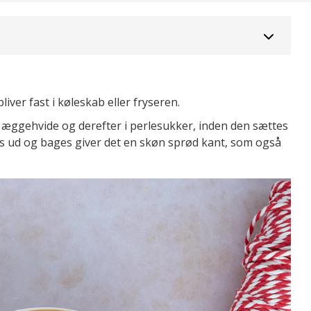
liver fast i køleskab eller fryseren.
i æggehvide og derefter i perlesukker, inden den sættes
s ud og bages giver det en skøn sprød kant, som også