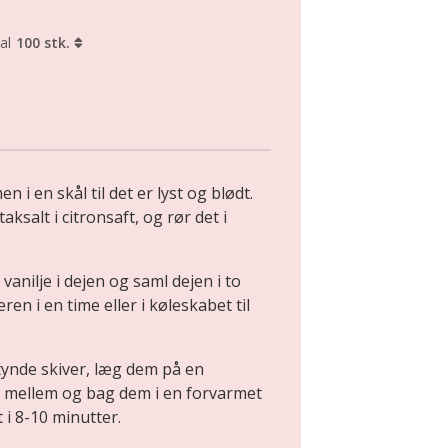
al
100 stk.
 i en skål til det er lyst og blødt.
ksalt i citronsaft, og rør det i
vanilje i dejen og saml dejen i to
en i en time eller i køleskabet til
tynde skiver, læg dem på en
 mellem og bag dem i en forvarmet
 i 8-10 minutter.