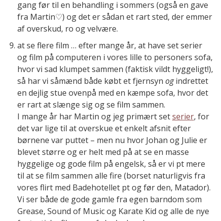
gang før til en behandling i sommers (også en gave
fra Martin♡) og det er sådan et rart sted, der emmer
af overskud, ro og velvære.
at se flere film … efter mange år, at have set serier
og film på computeren i vores lille to personers sofa,
hvor vi sad klumpet sammen (faktisk vildt hyggeligt!),
så har vi såmænd både købt et fjernsyn
og
indrettet
en dejlig stue ovenpå med en kæmpe sofa, hvor det
er rart at slænge sig og se film sammen.
I mange år har Martin og jeg primært set
serier
, for
det var lige til at overskue et enkelt afsnit efter
børnene var puttet – men nu hvor Johan og Julie er
blevet større og er helt med på at se en masse
hyggelige og gode film på engelsk, så er vi pt mere
til at se film sammen alle fire (borset naturligvis fra
vores flirt med Badehotellet pt og før den, Matador).
Vi ser både de gode gamle fra egen barndom som
Grease, Sound of Music og Karate Kid og alle de nye