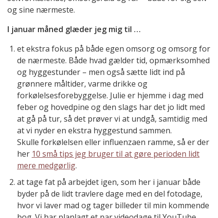
og sine nærmeste.
I januar måned glæder jeg mig til …
et ekstra fokus på både egen omsorg og omsorg for
de nærmeste. Både hvad gælder tid, opmærksomhed
og hyggestunder – men også sætte lidt ind på
grønnere måltider, varme drikke og
forkølelsesforebyggelse. Julie er hjemme i dag med
feber og hovedpine og den slags har det jo lidt med
at gå på tur, så det prøver vi at undgå, samtidig med
at vi nyder en ekstra hyggestund sammen.
Skulle forkølelsen eller influenzaen ramme, så er der
her
10 små tips jeg bruger til at gøre perioden lidt
mere medgørlig
.
at tage fat på arbejdet igen, som her i januar både
byder på de lidt travlere dage med en del fotodage,
hvor vi laver mad og tager billeder til min kommende
bog. Vi har planlagt et par videodage til YouTube,