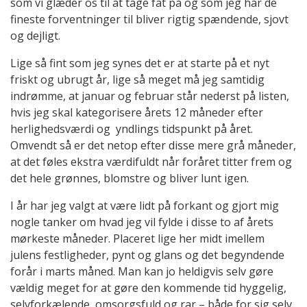
som vi glæder os til at tage fat på og som jeg har de
fineste forventninger til bliver rigtig spændende, sjovt
og dejligt.
Lige så fint som jeg synes det er at starte på et nyt
friskt og ubrugt år, lige så meget må jeg samtidig
indrømme, at januar og februar står nederst på listen,
hvis jeg skal kategorisere årets 12 måneder efter
herlighedsværdi og yndlings tidspunkt på året.
Omvendt så er det netop efter disse mere grå måneder,
at det føles ekstra værdifuldt når foråret titter frem og
det hele grønnes, blomstre og bliver lunt igen.
I år har jeg valgt at være lidt på forkant og gjort mig
nogle tanker om hvad jeg vil fylde i disse to af årets
mørkeste måneder. Placeret lige her midt imellem
julens festligheder, pynt og glans og det begyndende
forår i marts måned. Man kan jo heldigvis selv gøre
vældig meget for at gøre den kommende tid hyggelig,
selvforkælende, omsorgsfuld og rar – både for sig selv