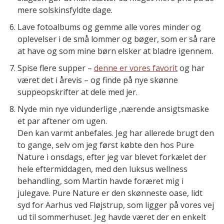
mere solskinsfyldte dage.
Lave fotoalbums og gemme alle vores minder og
oplevelser i de små lommer og bøger, som er så rare
at have og som mine børn elsker at bladre igennem.
Spise flere supper –
denne er vores favorit
og har
været det i årevis – og finde på nye skønne
suppeopskrifter at dele med jer.
Nyde min nye vidunderlige ,nærende ansigtsmaske
et par aftener om ugen.
Den kan varmt anbefales. Jeg har allerede brugt den
to gange, selv om jeg først købte den hos Pure
Nature i onsdags, efter jeg var blevet forkælet der
hele eftermiddagen, med den luksus wellness
behandling, som Martin havde foræret mig i
julegave. Pure Nature er den skønneste oase, lidt
syd for Aarhus ved Fløjstrup, som ligger på vores vej
ud til sommerhuset. Jeg havde været der en enkelt