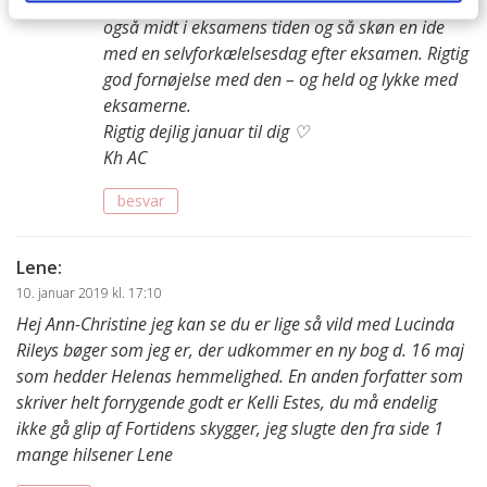
Hvor lyder det som en god januar du har i gang,
også midt i eksamens tiden og så skøn en ide
med en selvforkælelsesdag efter eksamen. Rigtig
god fornøjelse med den – og held og lykke med
eksamerne.
Rigtig dejlig januar til dig ♡
Kh AC
besvar
Lene
:
10. januar 2019 kl. 17:10
Hej Ann-Christine jeg kan se du er lige så vild med Lucinda
Rileys bøger som jeg er, der udkommer en ny bog d. 16 maj
som hedder Helenas hemmelighed. En anden forfatter som
skriver helt forrygende godt er Kelli Estes, du må endelig
ikke gå glip af Fortidens skygger, jeg slugte den fra side 1
mange hilsener Lene