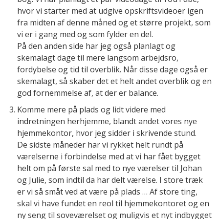
hvor vi starter med at udgive opskriftsvideoer igen
fra midten af denne måned og et større projekt, som
vi er i gang med og som fylder en del.
På den anden side har jeg også planlagt og
skemalagt dage til mere langsom arbejdsro,
fordybelse og tid til overblik. Når disse dage også er
skemalagt, så skaber det et helt andet overblik og en
god fornemmelse af, at der er balance.
Komme mere på plads og lidt videre med
indretningen herhjemme, blandt andet vores nye
hjemmekontor, hvor jeg sidder i skrivende stund.
De sidste måneder har vi rykket helt rundt på
værelserne i forbindelse med at vi har fået bygget
helt om på første sal med to nye værelser til Johan
og Julie, som indtil da har delt værelse. I store træk
er vi så småt ved at være på plads … Af store ting,
skal vi have fundet en reol til hjemmekontoret og en
ny seng til soveværelset og muligvis et nyt indbygget