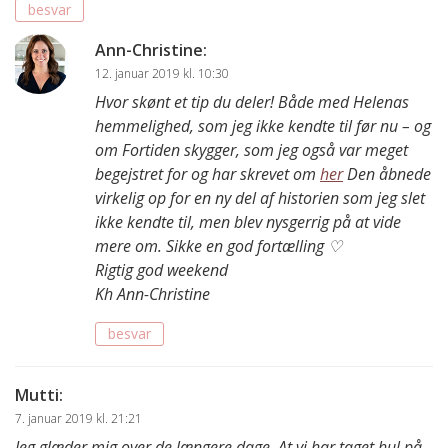
besvar
Ann-Christine
:
12. januar 2019 kl. 10:30
Hvor skønt et tip du deler! Både med Helenas
hemmelighed, som jeg ikke kendte til før nu – og
om Fortiden skygger, som jeg også var meget
begejstret for og har skrevet om
her
Den åbnede
virkelig op for en ny del af historien som jeg slet
ikke kendte til, men blev nysgerrig på at vide
mere om. Sikke en god fortælling ♡
Rigtig god weekend
Kh Ann-Christine
besvar
Mutti
:
7. januar 2019 kl. 21:21
Jeg glæder mig over de længere dage. At vi har taget hul på