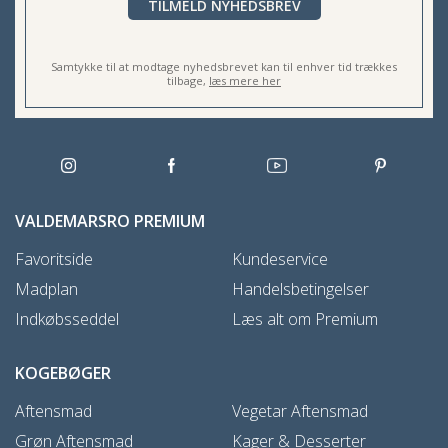
TILMELD NYHEDSBREV
Samtykke til at modtage nyhedsbrevet kan til enhver tid trækkes
tilbage,
læs mere her
VALDEMARSRO PREMIUM
Favoritside
Kundeservice
Madplan
Handelsbetingelser
Indkøbsseddel
Læs alt om Premium
KOGEBØGER
Aftensmad
Vegetar Aftensmad
Grøn Aftensmad
Kager & Desserter