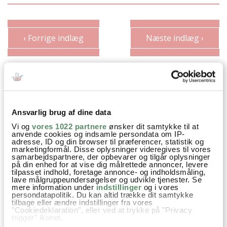
‹ Forrige indlæg
Næste indlæg ›
SPØRGSMÅL TIL OPSKRIFTEN?
Har du spørgsmål til opskriften eller lyst til at sende en sød
Ansvarlig brug af dine data
hilsen, så kan du skrive til mig i kommentarfeltet herunder.
Vi og
vores 1022 partnere
ønsker dit samtykke til at
Du kan måske finde svaret på dit spørgsmål i kommentarfeltet,
anvende cookies og indsamle persondata om IP-
hvis det allerede er stillet og besvaret - eller du kan kigge på
adresse, ID og din browser til præferencer, statistik og
denne side
, hvor jeg giver svar på mange 'ofte stillede
marketingformål. Disse oplysninger videregives til vores
samarbejdspartnere, der opbevarer og tilgår oplysninger
spørgsmål' til min opskrifter.
på din enhed for at vise dig målrettede annoncer, levere
tilpasset indhold, foretage annonce- og indholdsmåling,
lave målgruppeundersøgelser og udvikle tjenester. Se
20 KOMMENTARER
mere information under
indstillinger
og i vores

persondatapolitik. Du kan altid trække dit samtykke
tilbage eller ændre indstillinger fra vores
"Cookiedeklaration", eller ved at trykke på "Privacy
trigger" ikonet.