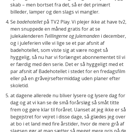
skab – men bortset fra det, så er det primært
billeder, lamper og den slags vi mangler.
Se
badehotellet
på TV2 Play. Vi plejer ikke at have tv2,
men snuppede en måned gratis for at se
julekalenderen
Tvillingerne og Julemanden
i december,
og i juleferien ville vi lige se et par afsnit af
badehotellet, som viste sig at være noget så
hyggelig, så nu har vi forlænget abonnementet til vi
er færdig med den serie. Det er så hyggeligt med et
par afsnit af Badehotellet i stedet for en fredagsfilm
eller på en gråvejrseftermiddag uden planer efter
skoletid.
at dagene allerede nu bliver lysere og lysere dag for
dag og at vi kan se de små forårsløg så småt titte
frem og gøre klar til foråret. Uanset at jeg ikke er så
begejstret for vejret i disse dage, så glædes jeg over
at bo i et land med fire årstider, hvor de mere grå af
slagsen gør at man sætter så meget mere pris på de