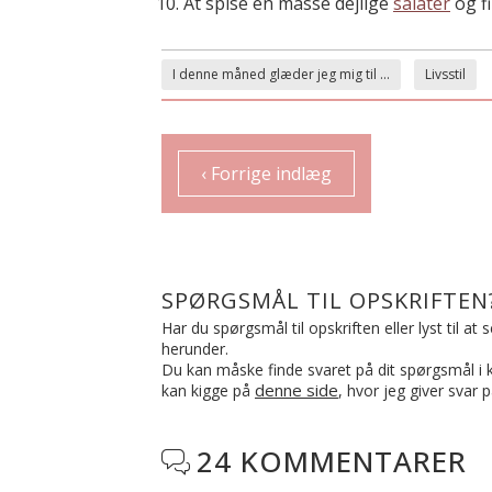
At spise en masse dejlige
salater
og f
I denne måned glæder jeg mig til ...
Livsstil
‹ Forrige indlæg
SPØRGSMÅL TIL OPSKRIFTEN
Har du spørgsmål til opskriften eller lyst til a
herunder.
Du kan måske finde svaret på dit spørgsmål i ko
denne side
kan kigge på
, hvor jeg giver svar 
24 KOMMENTARER
