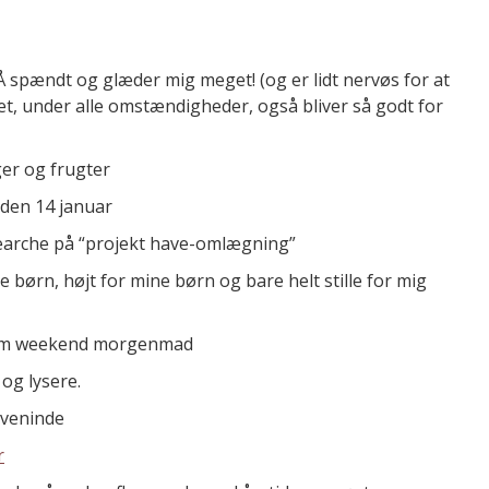
Å spændt og glæder mig meget! (og er lidt nervøs for at
det, under alle omstændigheder, også bliver så godt for
ger og frugter
 den 14 januar
earche på “projekt have-omlægning”
 børn, højt for mine børn og bare helt stille for mig
gsom weekend morgenmad
 og lysere.
 veninde
r