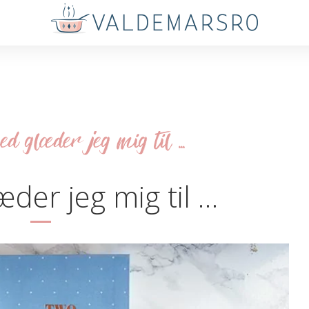
d glæder jeg mig til ...
æder jeg mig til …