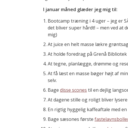
I januar måned glæder jeg mig til:
Bootcamp træning i 4 uger – jeg er S
det bliver super hårdt! – men ved at 
mig)
At juice en helt masse lækre grøntsa
At holde foredrag på Grenå Bibliotek
At tegne, planlægge, drømme og res
At få læst en masse bøger højt af mine
selv.
Bage
disse scones
til en dejlig lan
At dagene stille og roligt bliver lysere
En rigtig hyggelig kaffeaftale med en
Bage sæsones første
fastelavnsbolle