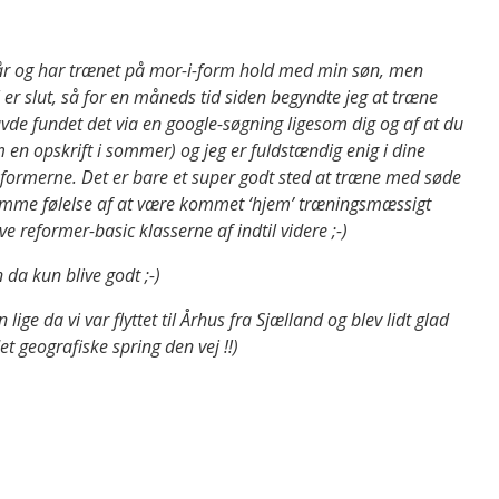
 år og har trænet på mor-i-form hold med min søn, men
l er slut, så for en måneds tid siden begyndte jeg at træne
 havde fundet det via en google-søgning ligesom dig og af at du
m en opskrift i sommer) og jeg er fuldstændig enig i dine
formerne. Det er bare et super godt sted at træne med søde
samme følelse af at være kommet ‘hjem’ træningsmæssigt
 reformer-basic klasserne af indtil videre ;-)
da kun blive godt ;-)
ige da vi var flyttet til Århus fra Sjælland og blev lidt glad
et geografiske spring den vej !!)