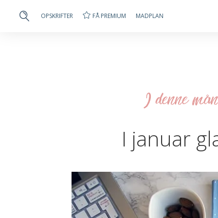
FÅ PREMIUM
OPSKRIFTER
MADPLAN
I denne måne
I januar gl