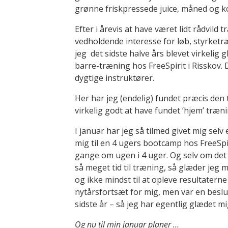
grønne friskpressede juice, måned og 
Efter i årevis at have været lidt rådvild
vedholdende interesse for løb, styrketræ
jeg det sidste halve års blevet virkelig
barre-træning hos FreeSpirit i Risskov. 
dygtige instruktører.
Her har jeg (endelig) fundet præcis den 
virkelig godt at have fundet ‘hjem’ træ
I januar har jeg så tilmed givet mig selv
mig til en 4 ugers bootcamp hos FreeSpi
gange om ugen i 4 uger. Og selv om det
så meget tid til træning, så glæder jeg m
og ikke mindst til at opleve resultaterne
nytårsfortsæt for mig, men var en beslu
sidste år – så jeg har egentlig glædet m
Og nu til min januar planer …