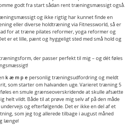
komme godt fra start sådan rent træningsmæssigt også.
 træningsmæssigt og ikke rigtig har kunnet finde en
ning eller diverse holdtræning via Fitnessworld, så er
 glad for at træne pilates reformer, yoga reformer og
Det er et lille, pænt og hyggeligt sted med små hold og
træningsform, der passer perfekt til mig – og dét føles
ningsmæssigt!
 en
k æ m p e
personlig træningsudfordring og meldt
rit, som starter om halvanden uge. Varieret træning 5
 føles en smule grænseoverskridende at skulle afsætte
ig helt vildt. Både til at prøve mig selv af på den måde
 undervejs og efterfølgende. Det er ikke en del af et
tning, som jeg tog allerede tilbage i august måned
ig længe!