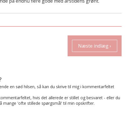
inde på endnu flere gode med årstidens grønt.
Næste indlæg ›
?
t sende en sød hilsen, så kan du skrive til mig i kommentarfeltet
mmentarfeltet, hvis det allerede er stillet og besvaret - eller du
på mange 'ofte stillede spørgsmål' til min opskrifter.