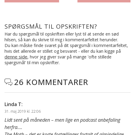
SPØRGSMÅL TIL OPSKRIFTEN?
Har du spørgsmål til opskriften eller lyst til at sende en sød
hilsen, så kan du skrive til mig i kommentarfeltet herunder.
Du kan måske finde svaret på dit spørgsmål i kommentarfeltet,
hvis det allerede er stillet og besvaret - eller du kan kigge på
denne side
, hvor jeg giver svar på mange 'ofte stillede
spørgsmål' til min opskrifter.
26 KOMMENTARER

Linda T
:
31. maj 2019 kl. 22:06
Lidt sent på måneden – men lige en podcast anbefaling
herfra….
The Moth – det er korte fortællinger fortalt af almindelige