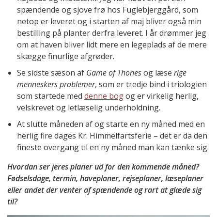
spændende og sjove frø hos Fuglebjerggård, som
netop er leveret og i starten af maj bliver også min
bestilling på planter derfra leveret. I år drømmer jeg
om at haven bliver lidt mere en legeplads af de mere
skægge finurlige afgrøder.
Se sidste sæson af
Game of Thones
og læse
rige
menneskers problemer
, som er tredje bind i triologien
som startede med
denne bog
og er virkelig herlig,
velskrevet og letlæselig underholdning.
At slutte måneden af og starte en ny måned med en
herlig fire dages Kr. Himmelfartsferie – det er da den
fineste overgang til en ny måned man kan tænke sig.
Hvordan ser jeres planer ud for den kommende måned?
Fødselsdage, termin, haveplaner, rejseplaner, læseplaner
eller andet der venter af spændende og rart at glæde sig
til?