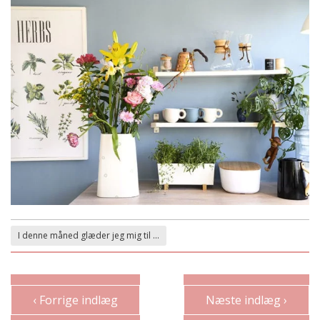
I denne måned glæder jeg mig til ...
‹ Forrige indlæg
Næste indlæg ›