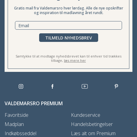
Gratis mail fra Valdemarsro hver lørdag. Alle de nye opskrifter
og inspiration til madlavning året rundt.
TILMELD NYHEDSBREV
Samtykke til at modtage nyhedsbrevet kan til enhver tid trækkes
tilbage,
læs mere her
VALDEMARSRO PREMIUM
Favoritside
Kundeservice
Madplan
Handelsbetingelser
Indkøbsseddel
Læs alt om Premium