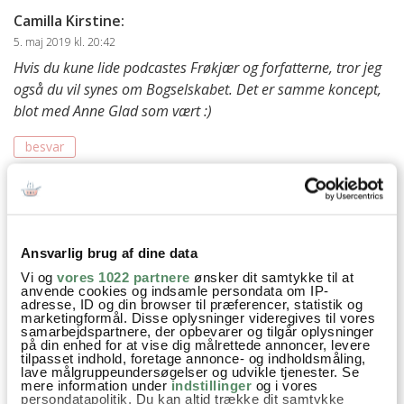
Camilla Kirstine
:
5. maj 2019 kl. 20:42
Hvis du kune lide podcastes Frøkjær og forfatterne, tror jeg
også du vil synes om Bogselskabet. Det er samme koncept,
blot med Anne Glad som vært :)
besvar
Ann-Christine
:
6. maj 2019 kl. 20:05
Det er jeg sikker på! Så dejligt med en god
anbefaling på nyt spændende podcast :)
Ansvarlig brug af dine data
Vi og
vores 1022 partnere
ønsker dit samtykke til at
besvar
anvende cookies og indsamle persondata om IP-
adresse, ID og din browser til præferencer, statistik og
marketingformål. Disse oplysninger videregives til vores
samarbejdspartnere, der opbevarer og tilgår oplysninger
Merete
:
på din enhed for at vise dig målrettede annoncer, levere
tilpasset indhold, foretage annonce- og indholdsmåling,
5. maj 2019 kl. 11:36
lave målgruppeundersøgelser og udvikle tjenester. Se
mere information under
indstillinger
og i vores
Det lyder så dejligt med alle planerne for maj :-) Det er altid
persondatapolitik. Du kan altid trække dit samtykke