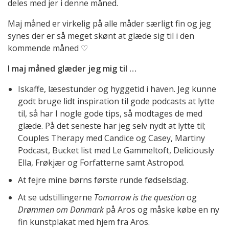
deles med jer i denne måned.
Maj måned er virkelig på alle måder særligt fin og jeg
synes der er så meget skønt at glæde sig til i den
kommende måned ♡
I maj måned glæder jeg mig til …
Iskaffe, læsestunder og hyggetid i haven. Jeg kunne
godt bruge lidt inspiration til gode podcasts at lytte
til, så har I nogle gode tips, så modtages de med
glæde. På det seneste har jeg selv nydt at lytte til;
Couples Therapy med Candice og Casey, Martiny
Podcast, Bucket list med Le Gammeltoft, Deliciously
Ella, Frøkjær og Forfatterne samt Astropod.
At fejre mine børns første runde fødselsdag.
At se udstillingerne
Tomorrow is the question
og
Drømmen om Danmark
på Aros og måske købe en ny
fin kunstplakat med hjem fra Aros.