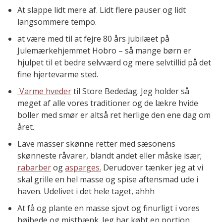
At slappe lidt mere af. Lidt flere pauser og lidt
langsommere tempo.
at være med til at fejre 80 års jubilæet på
Julemærkehjemmet Hobro – så mange børn er
hjulpet til et bedre selvværd og mere selvtillid på det
fine hjertevarme sted.
Varme hveder
til Store Bededag. Jeg holder så
meget af alle vores traditioner og de lækre hvide
boller med smør er altså ret herlige den ene dag om
året.
Lave masser skønne retter med sæsonens
skønneste råvarer, blandt andet eller måske især;
rabarber
og
asparges.
Derudover tænker jeg at vi
skal grille en hel masse og spise aftensmad ude i
haven. Udelivet i det hele taget, ahhh
At få og plante en masse sjovt og finurligt i vores
højbede og mistbænk. Jeg har købt en portion