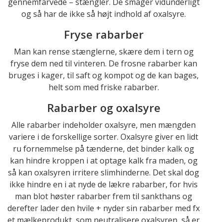
gennemfarvede – stængler. De smager vidunderligt
og så har de ikke så højt indhold af oxalsyre.
Fryse rabarber
Man kan rense stænglerne, skære dem i tern og
fryse dem ned til vinteren. De frosne rabarber kan
bruges i kager, til saft og kompot og de kan bages,
helt som med friske rabarber.
Rabarber og oxalsyre
Alle rabarber indeholder oxalsyre, men mængden
variere i de forskellige sorter. Oxalsyre giver en lidt
ru fornemmelse på tænderne, det binder kalk og
kan hindre kroppen i at optage kalk fra maden, og
så kan oxalsyren irritere slimhinderne. Det skal dog
ikke hindre en i at nyde de lækre rabarber, for hvis
man blot høster rabarber frem til sankthans og
derefter lader den hvile + nyder sin rabarber med fx
et mælkeprodukt, som neutralisere oxalsyren, så er