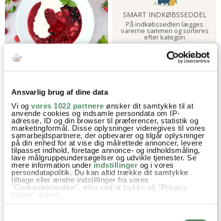
SMART INDKØBSSEDDEL
På indkøbssedlen lægges
varerne sammen og sorteres
efter kategori
LÆS MERE HER
RØDGRØD MED FLØDE
Ansvarlig brug af dine data
Vi og
vores 1022 partnere
ønsker dit samtykke til at
anvende cookies og indsamle persondata om IP-
adresse, ID og din browser til præferencer, statistik og
marketingformål. Disse oplysninger videregives til vores
samarbejdspartnere, der opbevarer og tilgår oplysninger
på din enhed for at vise dig målrettede annoncer, levere
tilpasset indhold, foretage annonce- og indholdsmåling,
lave målgruppeundersøgelser og udvikle tjenester. Se
mere information under
indstillinger
og i vores
persondatapolitik. Du kan altid trække dit samtykke
tilbage eller ændre indstillinger fra vores
"Cookiedeklaration", eller ved at trykke på "Privacy
RABARBERSIRUP
RABARBERSAFT
trigger" ikonet.
Hvis du tillader det, vil vi også gerne:
Samtykkevalg
Indsamle præcise oplysninger om din placering,