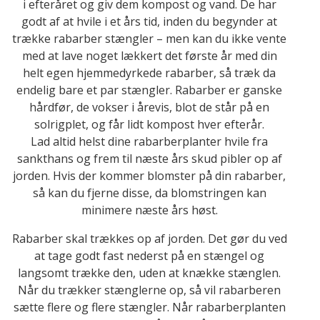
i efteråret og giv dem kompost og vand. De har
godt af at hvile i et års tid, inden du begynder at
trække rabarber stængler – men kan du ikke vente
med at lave noget lækkert det første år med din
helt egen hjemmedyrkede rabarber, så træk da
endelig bare et par stængler. Rabarber er ganske
hårdfør, de vokser i årevis, blot de står på en
solrigplet, og får lidt kompost hver efterår.
Lad altid helst dine rabarberplanter hvile fra
sankthans og frem til næste års skud pibler op af
jorden. Hvis der kommer blomster på din rabarber,
så kan du fjerne disse, da blomstringen kan
minimere næste års høst.
Rabarber skal trækkes op af jorden. Det gør du ved
at tage godt fast nederst på en stængel og
langsomt trække den, uden at knække stænglen.
Når du trækker stænglerne op, så vil rabarberen
sætte flere og flere stængler. Når rabarberplanten