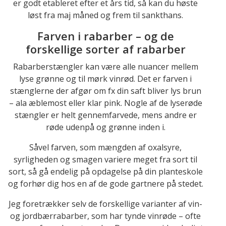
er godt etableret efter et års tid, så kan du høste
løst fra maj måned og frem til sankthans.
Farven i rabarber – og de
forskellige sorter af rabarber
Rabarberstængler kan være alle nuancer mellem
lyse grønne og til mørk vinrød. Det er farven i
stænglerne der afgør om fx din saft bliver lys brun
– ala æblemost eller klar pink. Nogle af de lyserøde
stængler er helt gennemfarvede, mens andre er
røde udenpå og grønne inden i.
Såvel farven, som mængden af oxalsyre,
syrligheden og smagen variere meget fra sort til
sort, så gå endelig på opdagelse på din planteskole
og forhør dig hos en af de gode gartnere på stedet.
Jeg foretrækker selv de forskellige varianter af vin-
og jordbærrabarber, som har tynde vinrøde – ofte