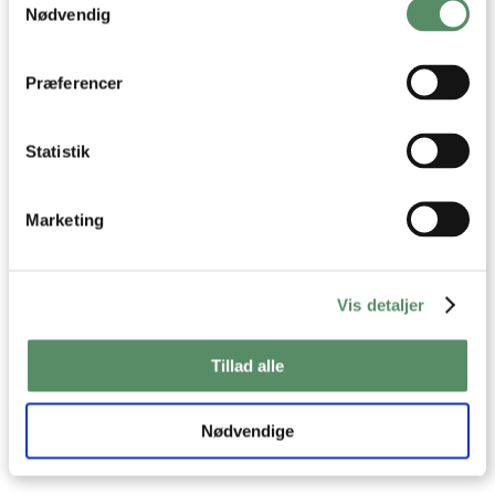
der kan være nøjagtig inden for få meter
Nødvendig
Identificere din enhed baseret på en scanning af
dens unikke karakteristika (fingerprinting)
Dine valg anvendes på hele websitet.
Præferencer
Statistik
RABARBERMUFFINS
RABARBER & HYLDEBLOMST
COCKTAIL MED BASILIKUM
Marketing
Vis detaljer
Tillad alle
Nødvendige
RABARBER MOJITO