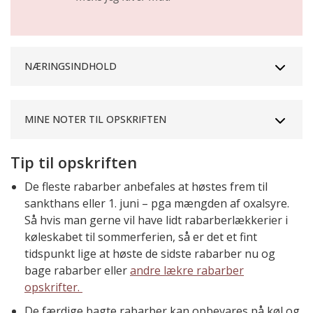
NÆRINGSINDHOLD
MINE NOTER TIL OPSKRIFTEN
Tip til opskriften
De fleste rabarber anbefales at høstes frem til
sankthans eller 1. juni – pga mængden af oxalsyre.
Så hvis man gerne vil have lidt rabarberlækkerier i
køleskabet til sommerferien, så er det et fint
tidspunkt lige at høste de sidste rabarber nu og
bage rabarber eller
andre lækre rabarber
opskrifter.
De færdige bagte rabarber kan opbevares på køl og