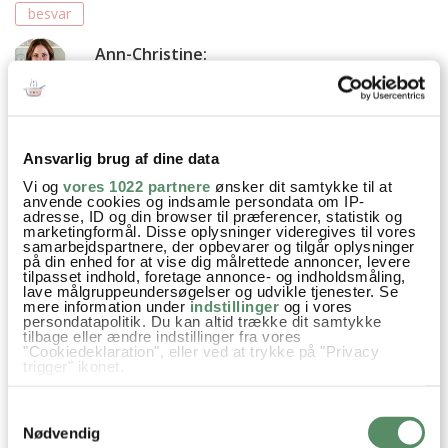
besvar
Ann-Christine
:
27. februar 2026 kl. 18:21
Ja, det kan de fint. Det kan blot være de er lidt
mindre faste end frisk rabarber.
God fornøjelse
Ansvarlig brug af dine data
Kh Ann-Christine
Vi og
vores 1022 partnere
ønsker dit samtykke til at
anvende cookies og indsamle persondata om IP-
adresse, ID og din browser til præferencer, statistik og
besvar
marketingformål. Disse oplysninger videregives til vores
samarbejdspartnere, der opbevarer og tilgår oplysninger
på din enhed for at vise dig målrettede annoncer, levere
tilpasset indhold, foretage annonce- og indholdsmåling,
Thomas Frovin Jensen
:
lave målgruppeundersøgelser og udvikle tjenester. Se
10. juni 2023 kl. 16:16
mere information under
indstillinger
og i vores
persondatapolitik. Du kan altid trække dit samtykke
Er det ikke vinrabarber, du bruger? De kræver jo minidre
tilbage eller ændre indstillinger fra vores
"Cookiedeklaration", eller ved at trykke på "Privacy
sukker end de almindelige?
trigger" ikonet.
besvar
Hvis du tillader det, vil vi også gerne:
Samtykkevalg
Indsamle præcise oplysninger om din placering,
der kan være nøjagtig inden for få meter
Ann-Christine
:
Nødvendig
Identificere din enhed baseret på en scanning af