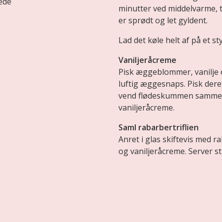
ede
minutter ved middelvarme, t
er sprødt og let gyldent.
Lad det køle helt af på et s
Vaniljeråcreme
Pisk æggeblommer, vanilje 
luftig æggesnaps. Pisk deref
vend flødeskummen sammen
vaniljeråcreme.
Saml rabarbertriflien
Anret i glas skiftevis med 
og vaniljeråcreme. Server st