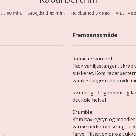
 alt
60 min.
Arbejdstid
45 min.
Holdbarhed
3 dage
Antal
4 pe
Fremgangsmåde
Rabarberkompot
Flæk vaniljestangen, skrab 
sukkeret. Kom rabarbertern
vaniljestangen i en gryde m
Rør det godt igennem og lad
det køle helt af.
Crumble
Kom havregryn og mandler p
varme under omrøring, til d
farve. Tilsæt smør og sukke