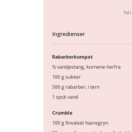
Tid i
Ingredienser
Rabarberkompot
½ vaniljestang, kornene herfra
100 g sukker
500 g rabarber, i tern
1 spsk vand
Crumble
100 g finvalset havregryn