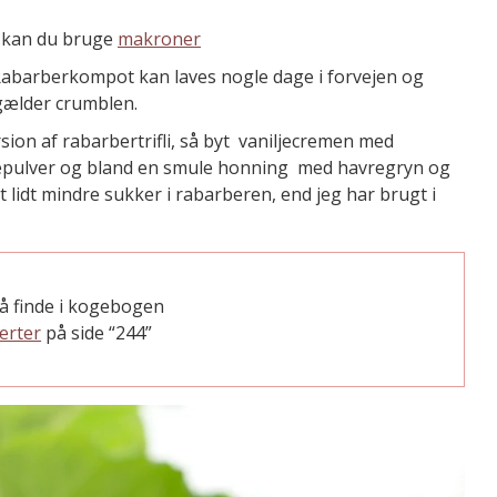
e kan du bruge
makroner
 Rabarberkompot kan laves nogle dage i forvejen og
gælder crumblen.
ion af rabarbertrifli, så byt vaniljecremen med
iljepulver og bland en smule honning med havregryn og
lt lidt mindre sukker i rabarberen, end jeg har brugt i
å finde i kogebogen
erter
på side “244”