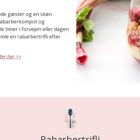
 søde gæster og en skøn
 rabarberkompot og
 timer i forvejen eller dagen
amle en rabarbertrifli efter
ter her >>
Rabarbertrifli