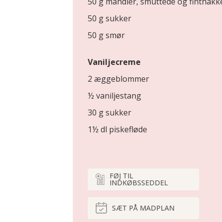
50 g mandler, smuttede og finthakk
50 g sukker
50 g smør
Vaniljecreme
2 æggeblommer
½ vaniljestang
30 g sukker
1½ dl piskefløde
FØJ TIL
INDKØBSSEDDEL
SÆT PÅ MADPLAN