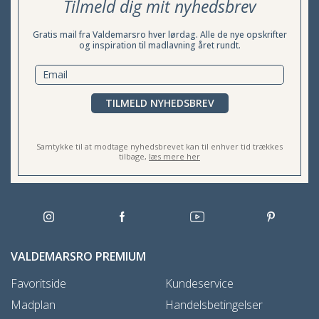
Tilmeld dig mit nyhedsbrev
Gratis mail fra Valdemarsro hver lørdag. Alle de nye opskrifter
og inspiration til madlavning året rundt.
TILMELD NYHEDSBREV
Samtykke til at modtage nyhedsbrevet kan til enhver tid trækkes
tilbage,
læs mere her
VALDEMARSRO PREMIUM
Favoritside
Kundeservice
Madplan
Handelsbetingelser