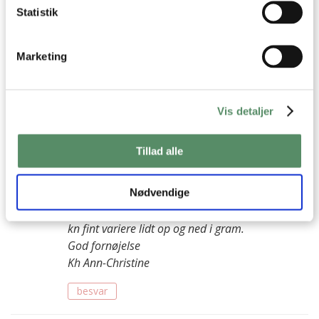
Statistik
Lene
:
2. december 2025 kl. 18:04
Marketing
Jeg ville ønske at du i stedet for 3 kartofler skrev, hvor
mange gr. der skal bruges. Kartofler har jo mange
forskellige størrelser!
Vis detaljer
besvar
Tillad alle
Ann-Christine
:
3. december 2025 kl. 13:03
Nødvendige
Hej Lene
Det er 3 alm størrelse spisekartofler, mængden
kn fint variere lidt op og ned i gram.
God fornøjelse
Kh Ann-Christine
besvar