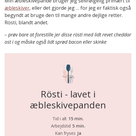
Min æbleskivepande bruger jeg selvfølgelig primært til
æbleskiver
, eller det gjorde jeg … for jeg er faktisk også
begyndt at bruge den til mange andre dejlige retter.
Rösti, blandt andet.
– prøv bare at forestille jer disse rösti med lidt revet cheddar
ost i og måske også lidt sprød bacon eller skinke
Rösti - lavet i
æbleskivepanden
Tid i alt
15 min.
Arbejdstid
5 min.
Kan fryses
Ja