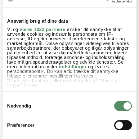
60 KOMMENTARER

Ansvarlig brug af dine data
Else F
:
Vi og
vores 1022 partnere
ønsker dit samtykke til at
10. januar 2026 kl. 12:23
anvende cookies og indsamle persondata om IP-
adresse, ID og din browser til præferencer, statistik og
Spændende opskrift, som jeg nu vil prøve, men får du den
marketingformål. Disse oplysninger videregives til vores
samarbejdspartnere, der opbevarer og tilgår oplysninger
mængde “røsteskiver” som der er på billedet, når du kun
på din enhed for at vise dig målrettede annoncer, levere
anvender 3 almindelige apisekartofler?
tilpasset indhold, foretage annonce- og indholdsmåling,
lave målgruppeundersøgelser og udvikle tjenester. Se
mere information under
indstillinger
og i vores
besvar
persondatapolitik. Du kan altid trække dit samtykke
tilbage eller ændre indstillinger fra vores
"Cookiedeklaration", eller ved at trykke på "Privacy
Ann-Christine
:
trigger" ikonet.
11. januar 2026 kl. 20:55
Hvis du tillader det, vil vi også gerne:
Ja, 7 små fine rösti. Næste gang jeg laver den får
Samtykkevalg
Indsamle præcise oplysninger om din placering,
jeg lige målt gram på kartoflerne :)
der kan være nøjagtig inden for få meter
Nødvendig
Identificere din enhed baseret på en scanning af
God fornøjelse
dens unikke karakteristika (fingerprinting)
Kh Ann-Christine
Dine valg anvendes på hele websitet.
Præferencer
besvar