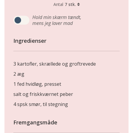
Antal
7 stk.
Hold min skærm tændt,
mens jeg laver mad
Ingredienser
3 kartofler, skrællede og groftrevede
2 æg
1 fed hvidløg, presset
salt og friskkværnet peber
4 spsk smør, til stegning
Fremgangsmåde