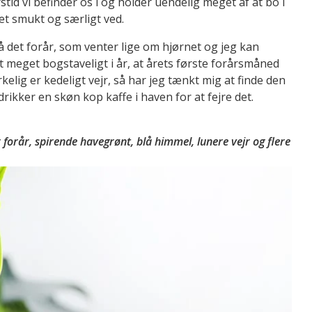
rstid vi befinder os i og holder uendelig meget af at bo i
get smukt og særligt ved.
på det forår, som venter lige om hjørnet og jeg kan
t meget bogstaveligt i år, at årets første forårsmåned
elig er kedeligt vejr, så har jeg tænkt mig at finde den
ikker en skøn kop kaffe i haven for at fejre det.
forår, spirende havegrønt, blå himmel, lunere vejr og flere