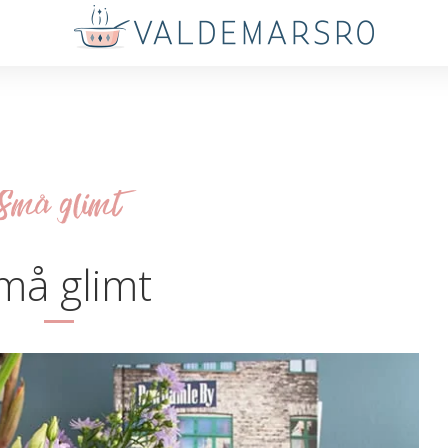
Små glimt
må glimt