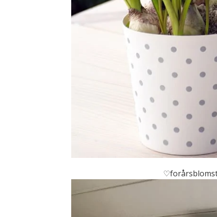
♡forårsblomste