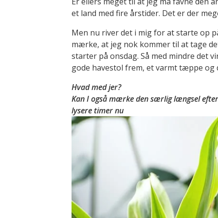
Er ellers meget til at jeg må favne den å
et land med fire årstider. Det er der me
Men nu river det i mig for at starte op 
mærke, at jeg nok kommer til at tage de
starter på onsdag. Så med mindre det virk
gode havestol frem, et varmt tæppe og dr
Hvad med jer?
Kan I også mærke den særlig længsel efter 
lysere timer nu