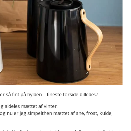
 så fint på hylden – fineste forside billede♡
og aldeles mættet af vinter.
og nu er jeg simpelthen mættet af sne, frost, kulde,