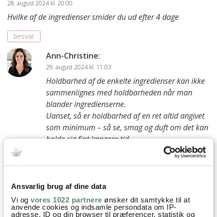
28. august 2024 kl. 20:00
Hvilke af de ingredienser smider du ud efter 4 dage
besvar
Ann-Christine
:
29. august 2024 kl. 11:03
Holdbarhed af de enkelte ingredienser kan ikke
sammenlignes med holdbarheden når man
blander ingredienserne.
Uanset, så er holdbarhed af en ret altid angivet
som minimum – så se, smag og duft om det kan
holde sig fint længere tid.
Kh Ann-Christine
besvar
Ansvarlig brug af dine data
Lars
:
Vi og
vores 1022 partnere
ønsker dit samtykke til at
anvende cookies og indsamle persondata om IP-
26. august 2024 kl. 19:41
adresse, ID og din browser til præferencer, statistik og