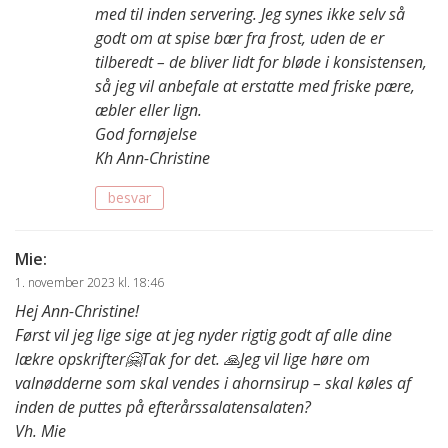
med til inden servering. Jeg synes ikke selv så
godt om at spise bær fra frost, uden de er
tilberedt – de bliver lidt for bløde i konsistensen,
så jeg vil anbefale at erstatte med friske pære,
æbler eller lign.
God fornøjelse
Kh Ann-Christine
besvar
Mie
:
1. november 2023 kl. 18:46
Hej Ann-Christine!
Først vil jeg lige sige at jeg nyder rigtig godt af alle dine
lækre opskrifter🤗Tak for det. 🙏Jeg vil lige høre om
valnødderne som skal vendes i ahornsirup – skal køles af
inden de puttes på efterårssalatensalaten?
Vh. Mie