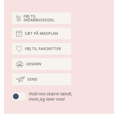
FØJ TIL
INDKØBSSEDDEL
SÆT PÅ MADPLAN
FØJ TIL FAVORITTER
UDSKRIV
SEND
Hold min skærm tændt,
mens jeg laver mad