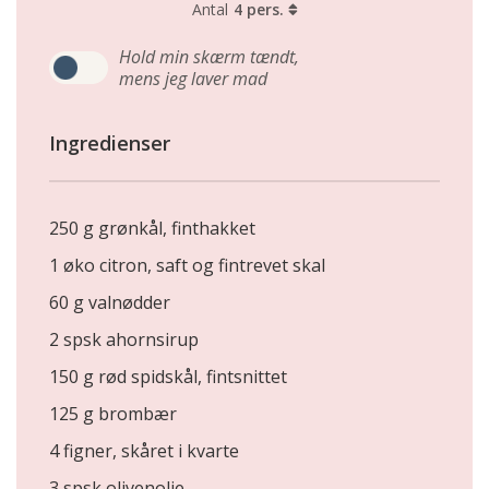
Antal
4 pers.
Hold min skærm tændt,
mens jeg laver mad
Ingredienser
250 g grønkål, finthakket
1 øko citron, saft og fintrevet skal
60 g valnødder
2 spsk ahornsirup
150 g rød spidskål, fintsnittet
125 g brombær
4 figner, skåret i kvarte
3 spsk olivenolie