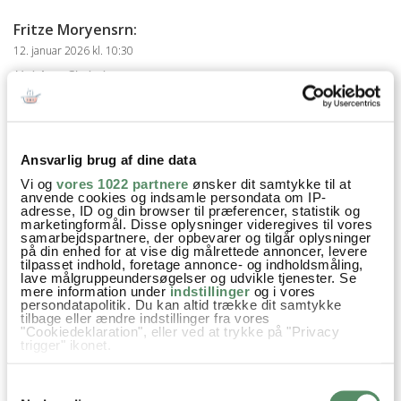
Fritze Moryensrn
:
12. januar 2026 kl. 10:30
Hej Ann Christine
Kan salaten bruges til en oksebøf sammen m ovnbagte
kartofler.
Mvh
Ansvarlig brug af dine data
Fritze Mortensen
Vi og
vores 1022 partnere
ønsker dit samtykke til at
besvar
anvende cookies og indsamle persondata om IP-
adresse, ID og din browser til præferencer, statistik og
marketingformål. Disse oplysninger videregives til vores
Ann-Christine
:
samarbejdspartnere, der opbevarer og tilgår oplysninger
på din enhed for at vise dig målrettede annoncer, levere
13. januar 2026 kl. 16:51
tilpasset indhold, foretage annonce- og indholdsmåling,
lave målgruppeundersøgelser og udvikle tjenester. Se
Hej Fritze
mere information under
indstillinger
og i vores
ja, det vil være rigtig lækkert sammen
persondatapolitik. Du kan altid trække dit samtykke
tilbage eller ændre indstillinger fra vores
God fornøjelse
"Cookiedeklaration", eller ved at trykke på "Privacy
Kh Ann-Christine
trigger" ikonet.
Hvis du tillader det, vil vi også gerne:
besvar
Samtykkevalg
Indsamle præcise oplysninger om din placering,