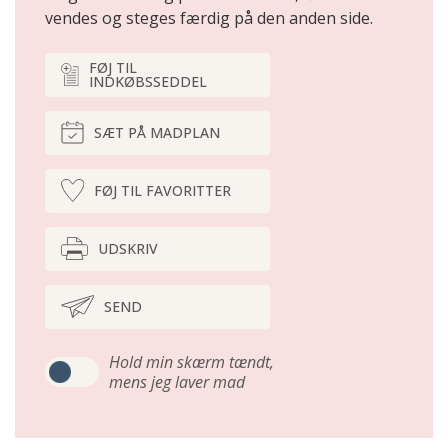
vendes og steges færdig på den anden side.
FØJ TIL
INDKØBSSEDDEL
SÆT PÅ MADPLAN
FØJ TIL FAVORITTER
UDSKRIV
SEND
Hold min skærm tændt,
mens jeg laver mad