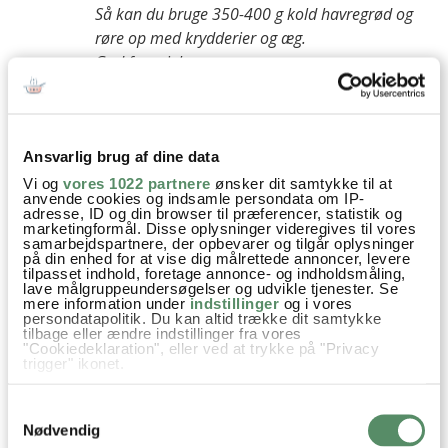
Så kan du bruge 350-400 g kold havregrød og
røre op med krydderier og æg.
God fornøjelse
Kh Ann-Christine
besvar
Ansvarlig brug af dine data
Vi og
vores 1022 partnere
ønsker dit samtykke til at
Carina
:
anvende cookies og indsamle persondata om IP-
1. september 2025 kl. 12:18
adresse, ID og din browser til præferencer, statistik og
marketingformål. Disse oplysninger videregives til vores
Hvad er det for noget kokossukker nu nævner i opskriften,
samarbejdspartnere, der opbevarer og tilgår oplysninger
på din enhed for at vise dig målrettede annoncer, levere
synes ikke den er på ingredienserne
tilpasset indhold, foretage annonce- og indholdsmåling,
lave målgruppeundersøgelser og udvikle tjenester. Se
besvar
mere information under
indstillinger
og i vores
persondatapolitik. Du kan altid trække dit samtykke
tilbage eller ændre indstillinger fra vores
Ann-Christine
:
"Cookiedeklaration", eller ved at trykke på "Privacy
trigger" ikonet.
1. september 2025 kl. 17:48
Hej Carina
Hvis du tillader det, vil vi også gerne:
Samtykkevalg
Indsamle præcise oplysninger om din placering,
jeg var meget glad for brug af kokossukker for
der kan være nøjagtig inden for få meter
Nødvendig
en del år siden ;) Du kan frit bruge alm sukker,
Identificere din enhed baseret på en scanning af