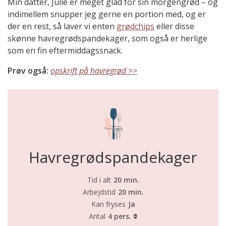
Min datter, Julie er meget glad for sin morgengrød – og
indimellem snupper jeg gerne en portion med, og er
der en rest, så laver vi enten
grødchips
eller disse
skønne havregrødspandekager, som også er herlige
som en fin eftermiddagssnack.
Prøv også:
opskrift på havregrød >>
Havregrødspandekager
Tid i alt
20 min.
Arbejdstid
20 min.
Kan fryses
Ja
Antal
4 pers.