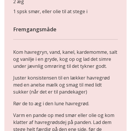
2 æg
1 spsk smør, eller olie til at stege i
Fremgangsmåde
Kom havregryn, vand, kanel, kardemomme, salt
og vanilje i en gryde, kog op og lad det simre
under jævnlig omrøring til det tykner godt.
Juster konsistensen til en lækker havregrød
med en anelse mælk og smag til med lidt
sukker (når det er til pandekager)
Rør de to æg i den lune havregrød.
Varm en pande op med smør eller olie og kom
klatter af havregrødsdej på panden. Lad dem
stege helt færdig på den ene side, før de