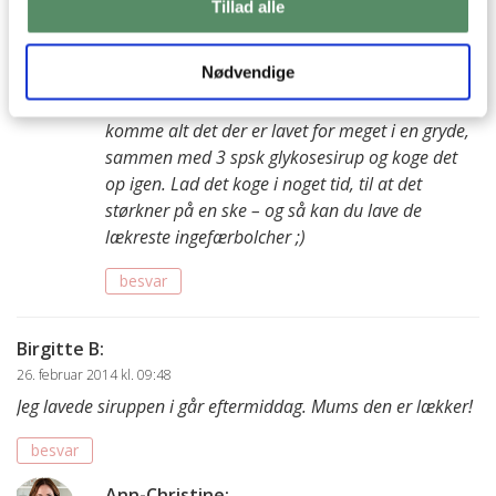
Tillad alle
Det kan sagtens holde sig længe … Det kan være
at det gryner i sukkerkrystaller, men så skal det
Nødvendige
blot koges op.
meeeen, hvis nu du er til det, så kan du evt
komme alt det der er lavet for meget i en gryde,
sammen med 3 spsk glykosesirup og koge det
op igen. Lad det koge i noget tid, til at det
størkner på en ske – og så kan du lave de
lækreste ingefærbolcher ;)
besvar
Birgitte B
:
26. februar 2014 kl. 09:48
Jeg lavede siruppen i går eftermiddag. Mums den er lækker!
besvar
Ann-Christine
: