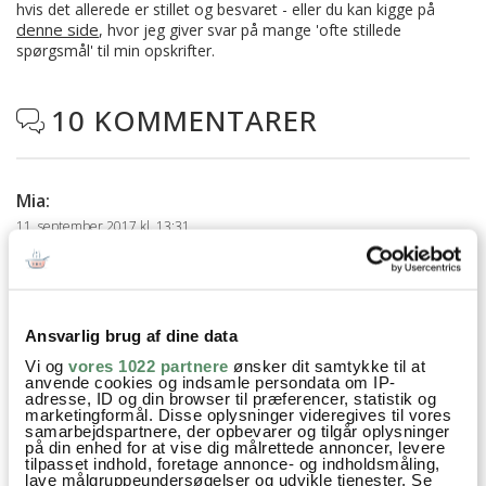
hvis det allerede er stillet og besvaret - eller du kan kigge på
denne side
, hvor jeg giver svar på mange 'ofte stillede
spørgsmål' til min opskrifter.
10 KOMMENTARER

Mia
:
11. september 2017 kl. 13:31
Uhm, hvor lyder det lækkert! Elsker ingefær og laver en ret
spicy marmelade med pærer, ingefær, revet citronskal og
vanilje og den får gerne et gevaldigt skud ingefær. Har nu et
spørgsmål til din opskrift omkring mængden af peber – du
Ansvarlig brug af dine data
angiver den i tsp. Er det så en slåfejl for tsk eller er det den
Vi og
vores 1022 partnere
ønsker dit samtykke til at
anvende cookies og indsamle persondata om IP-
amerikanske tsp som jo er vores spsk? Der er jo noget af en
adresse, ID og din browser til præferencer, statistik og
forskel på de to ?
marketingformål. Disse oplysninger videregives til vores
samarbejdspartnere, der opbevarer og tilgår oplysninger
på din enhed for at vise dig målrettede annoncer, levere
besvar
tilpasset indhold, foretage annonce- og indholdsmåling,
lave målgruppeundersøgelser og udvikle tjenester. Se