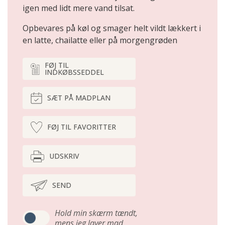
igen med lidt mere vand tilsat.
Opbevares på køl og smager helt vildt lækkert i
en latte, chailatte eller på morgengrøden
FØJ TIL
INDKØBSSEDDEL
SÆT PÅ MADPLAN
FØJ TIL FAVORITTER
UDSKRIV
SEND
Hold min skærm tændt,
mens jeg laver mad