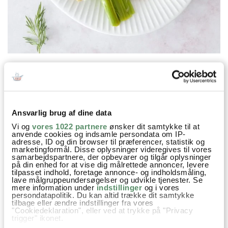
Prøv også
Ansvarlig brug af dine data
Vi og
vores 1022 partnere
ønsker dit samtykke til at
anvende cookies og indsamle persondata om IP-
adresse, ID og din browser til præferencer, statistik og
marketingformål. Disse oplysninger videregives til vores
samarbejdspartnere, der opbevarer og tilgår oplysninger
på din enhed for at vise dig målrettede annoncer, levere
tilpasset indhold, foretage annonce- og indholdsmåling,
lave målgruppeundersøgelser og udvikle tjenester. Se
mere information under
indstillinger
og i vores
persondatapolitik. Du kan altid trække dit samtykke
KNUSTE KARTOFLER MED
RAMSLØGSSALT
tilbage eller ændre indstillinger fra vores
"Cookiedeklaration", eller ved at trykke på "Privacy
HVIDLØG OG PARMESAN
trigger" ikonet.