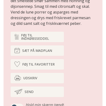
det smel­tede smør sammen med honning og
dijonsennep. Smag til med citronsaft og ­skal.
Vend de lune porrer og asparges med
dressingen og drys med friskrevet parmesan
og dild samt salt og friskkværnet peber.
FØJ TIL
INDKØBSSEDDEL
SÆT PÅ MADPLAN
FØJ TIL FAVORITTER
UDSKRIV
SEND
Hold min skærm tændt,