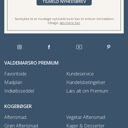
TILMELD NYHEDSBREV
Samtykke til at modtage nyhedsbrevet kan til enhver tid trækkes
tilbage,
læs mere her
VALDEMARSRO PREMIUM
Favoritside
Kundeservice
Madplan
Handelsbetingelser
Indkøbsseddel
Læs alt om Premium
KOGEBØGER
Aftensmad
Vegetar Aftensmad
Grøn Aftensmad
Kager & Desserter