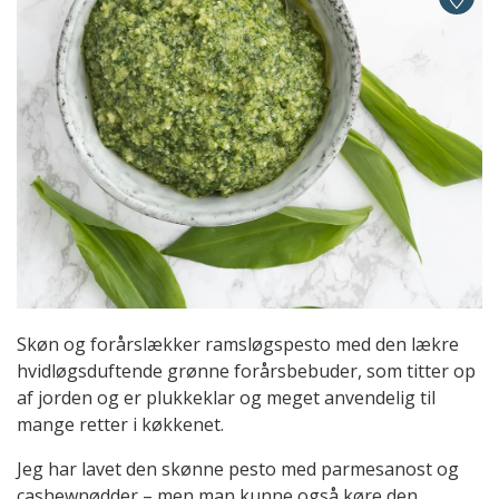
Skøn og forårslækker ramsløgspesto med den lækre
hvidløgsduftende grønne forårsbebuder, som titter op
af jorden og er plukkeklar og meget anvendelig til
mange retter i køkkenet.
Jeg har lavet den skønne pesto med parmesanost og
cashewnødder – men man kunne også køre den