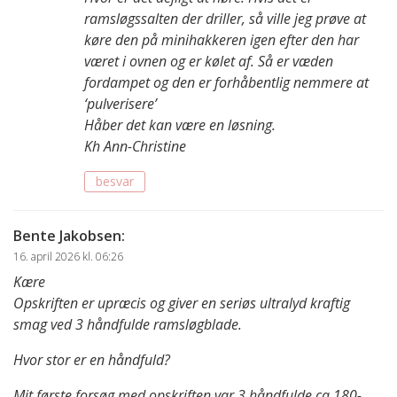
ramsløgssalten der driller, så ville jeg prøve at
køre den på minihakkeren igen efter den har
været i ovnen og er kølet af. Så er væden
fordampet og den er forhåbentlig nemmere at
‘pulverisere’
Håber det kan være en løsning.
Kh Ann-Christine
besvar
Bente Jakobsen
:
16. april 2026 kl. 06:26
Kære
Opskriften er upræcis og giver en seriøs ultralyd kraftig
smag ved 3 håndfulde ramsløgblade.
Hvor stor er en håndfuld?
Mit første forsøg med opskriften var 3 håndfulde ca 180-