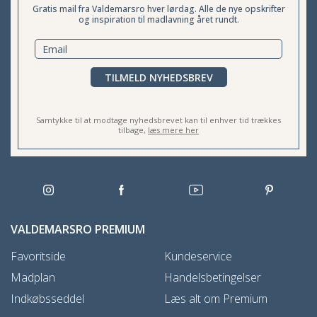
Gratis mail fra Valdemarsro hver lørdag. Alle de nye opskrifter
og inspiration til madlavning året rundt.
TILMELD NYHEDSBREV
Samtykke til at modtage nyhedsbrevet kan til enhver tid trækkes
tilbage,
læs mere her
VALDEMARSRO PREMIUM
Favoritside
Kundeservice
Madplan
Handelsbetingelser
Indkøbsseddel
Læs alt om Premium