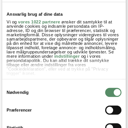
besvar
Ansvarlig brug af dine data
Ann-Christine
:
11. maj 2026 kl. 11:32
Vi og
vores 1022 partnere
ønsker dit samtykke til at
anvende cookies og indsamle persondata om IP-
Hej Berit
adresse, ID og din browser til præferencer, statistik og
marketingformål. Disse oplysninger videregives til vores
Måske, det må da vist komme an på en prøve …
samarbejdspartnere, der opbevarer og tilgår oplysninger
:)
på din enhed for at vise dig målrettede annoncer, levere
tilpasset indhold, foretage annonce- og indholdsmåling,
Jeg vil tro du skal have ekstra olivenolie i og lige
lave målgruppeundersøgelser og udvikle tjenester. Se
mere information under
indstillinger
og i vores
justere lidt til med mængde på det forskellige.
persondatapolitik. Du kan altid trække dit samtykke
God fornøjelse
tilbage eller ændre indstillinger fra vores
"Cookiedeklaration", eller ved at trykke på "Privacy
Kh Ann-Christine
trigger" ikonet.
Hvis du tillader det, vil vi også gerne:
besvar
Samtykkevalg
Indsamle præcise oplysninger om din placering,
der kan være nøjagtig inden for få meter
Nødvendig
Identificere din enhed baseret på en scanning af
Jytte Franck
:
dens unikke karakteristika (fingerprinting)
Dine valg anvendes på hele websitet.
22. april 2026 kl. 09:01
Præferencer
Hej Ann-Christine.
Jeg har lavet din ramsløgspesto i en del år efterhånden, og
Statistik