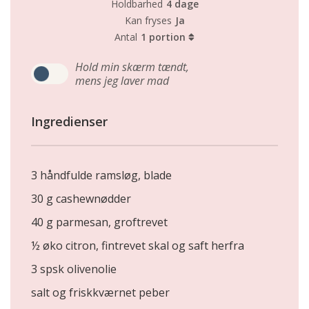
Holdbarhed
4 dage
Kan fryses
Ja
Antal
1 portion
Hold min skærm tændt,
mens jeg laver mad
Ingredienser
3 håndfulde ramsløg, blade
30 g cashewnødder
40 g parmesan, groftrevet
½ øko citron, fintrevet skal og saft herfra
3 spsk olivenolie
salt og friskkværnet peber