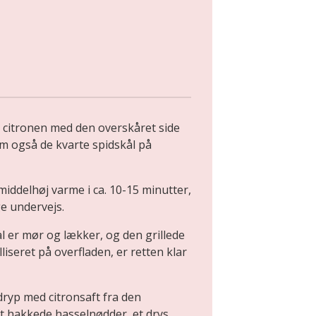
citronen med den overskåret side
m også de kvarte spidskål på
middelhøj varme i ca. 10-15 minutter,
e undervejs.
l er mør og lækker, og den grillede
liseret på overfladen, er retten klar
dryp med citronsaft fra den
ft hakkede hasselnødder, et drys