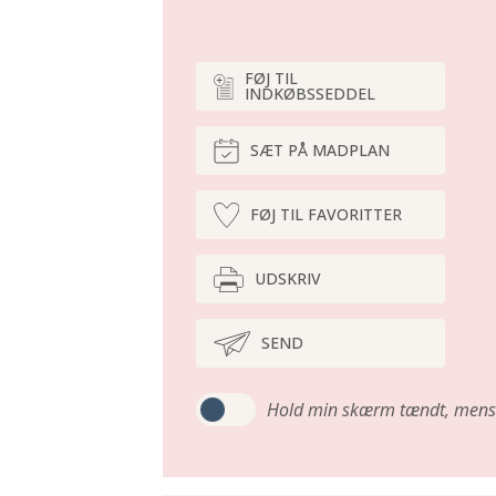
FØJ TIL
INDKØBSSEDDEL
SÆT PÅ MADPLAN
FØJ TIL FAVORITTER
UDSKRIV
SEND
Hold min skærm tændt,
mens 