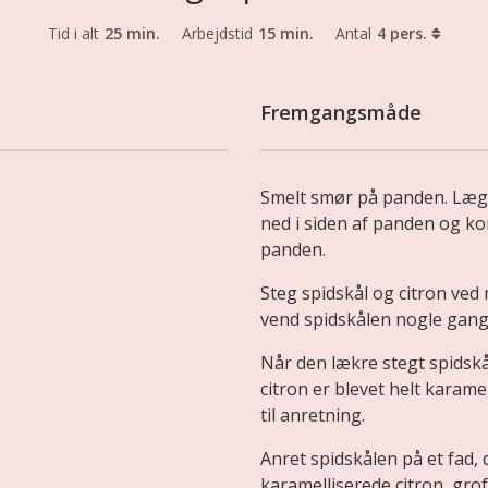
Tid i alt
25 min.
Arbejdstid
15 min.
Antal
4 pers.
Fremgangsmåde
Smelt smør på panden. Læg 
ned i siden af panden og ko
panden.
Steg spidskål og citron ved 
vend spidskålen nogle gang
Når den lækre stegt spidskå
citron er blevet helt karamel
til anretning.
Anret spidskålen på et fad, 
karamelliserede citron, gro