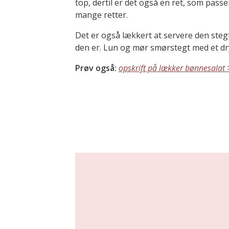
top, dertil er det også en ret, som passer
mange retter.
Det er også lækkert at servere den stegt
den er. Lun og mør smørstegt med et dryp
Prøv også:
opskrift på lækker bønnesalat 