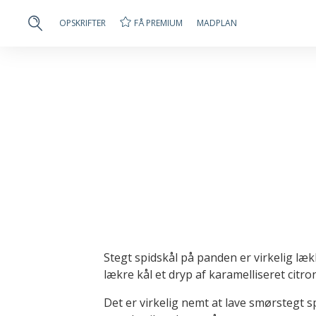
FÅ PREMIUM
OPSKRIFTER
MADPLAN
Stegt spidskål på panden er virkelig læ
lækre kål et dryp af karamelliseret citro
Det er virkelig nemt at lave smørstegt s