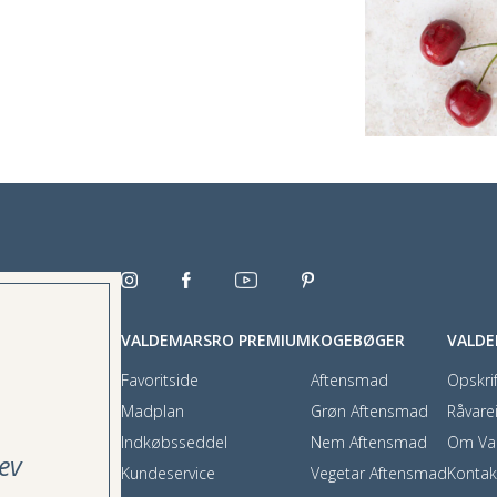
VALDEMARSRO PREMIUM
KOGEBØGER
VALD
Favoritside
Aftensmad
Opskrif
Madplan
Grøn Aftensmad
Råvare
Indkøbsseddel
Nem Aftensmad
Om Va
ev
Kundeservice
Vegetar Aftensmad
Kontak