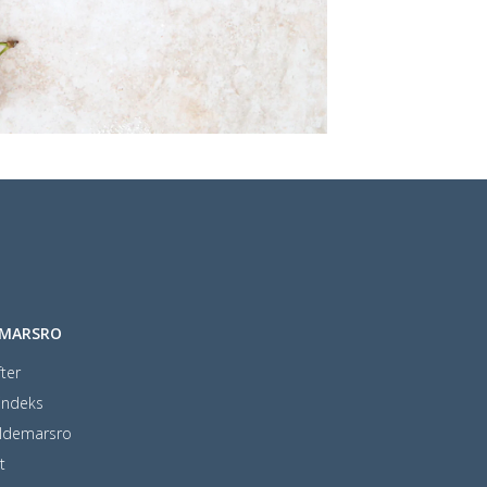
EMARSRO
ter
indeks
ldemarsro
t