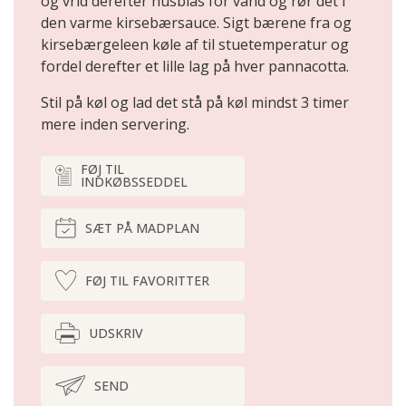
og vrid derefter husblas for vand og rør det i
den varme kirsebærsauce. Sigt bærene fra og
kirsebærgeleen køle af til stuetemperatur og
fordel derefter et lille lag på hver pannacotta.
Stil på køl og lad det stå på køl mindst 3 timer
mere inden servering.
FØJ TIL
INDKØBSSEDDEL
SÆT PÅ MADPLAN
FØJ TIL FAVORITTER
UDSKRIV
SEND