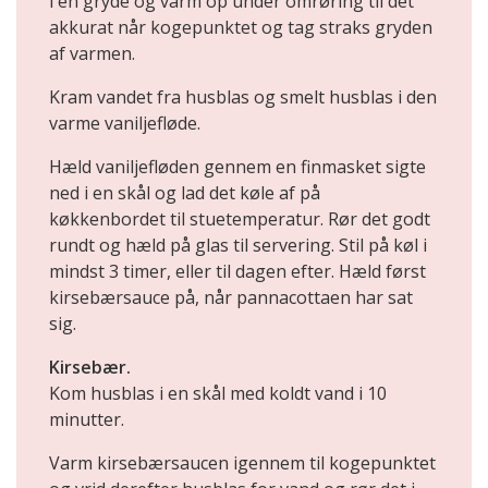
i en gryde og varm op under omrøring til det
akkurat når kogepunktet og tag straks gryden
af varmen.
Kram vandet fra husblas og smelt husblas i den
varme vaniljefløde.
Hæld vaniljefløden gennem en finmasket sigte
ned i en skål og lad det køle af på
køkkenbordet til stuetemperatur. Rør det godt
rundt og hæld på glas til servering. Stil på køl i
mindst 3 timer, eller til dagen efter. Hæld først
kirsebærsauce på, når pannacottaen har sat
sig.
Kirsebær.
Kom husblas i en skål med koldt vand i 10
minutter.
Varm kirsebærsaucen igennem til kogepunktet