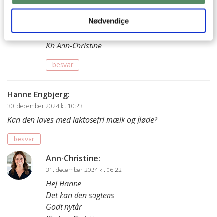
Hej Mette Lykke
Nødvendige
Jeg mener glassene rummer omkring 160 ml
God fornøjelse
Kh Ann-Christine
besvar
Hanne Engbjerg
:
30. december 2024 kl. 10:23
Kan den laves med laktosefri mælk og fløde?
besvar
Ann-Christine
:
31. december 2024 kl. 06:22
Hej Hanne
Det kan den sagtens
Godt nytår