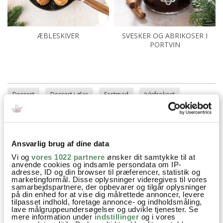
ÆBLESKIVER
SVESKER OG ABRIKOSER I
PORTVIN
Dessert
Dessert i glas
Festmad
Julefrokost
julemiddag
Juleopskrifter
Kager og søde sager
Nytårsdessert
Opskrifter
Vanilje
piskefløde
Ansvarlig brug af dine data
Kirsebær
Vi og
vores 1022 partnere
ønsker dit samtykke til at
anvende cookies og indsamle persondata om IP-
adresse, ID og din browser til præferencer, statistik og
marketingformål. Disse oplysninger videregives til vores
samarbejdspartnere, der opbevarer og tilgår oplysninger
på din enhed for at vise dig målrettede annoncer, levere
SPØRGSMÅL TIL OPSKRIFTEN?
tilpasset indhold, foretage annonce- og indholdsmåling,
lave målgruppeundersøgelser og udvikle tjenester. Se
Har du spørgsmål til opskriften eller lyst til at sende en sød
mere information under
indstillinger
og i vores
hilsen, så kan du skrive til mig i kommentarfeltet herunder.