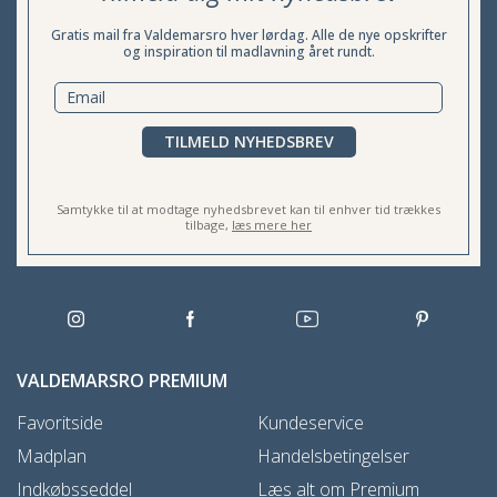
Gratis mail fra Valdemarsro hver lørdag. Alle de nye opskrifter
og inspiration til madlavning året rundt.
TILMELD NYHEDSBREV
Samtykke til at modtage nyhedsbrevet kan til enhver tid trækkes
tilbage,
læs mere her
VALDEMARSRO PREMIUM
Favoritside
Kundeservice
Madplan
Handelsbetingelser
Indkøbsseddel
Læs alt om Premium