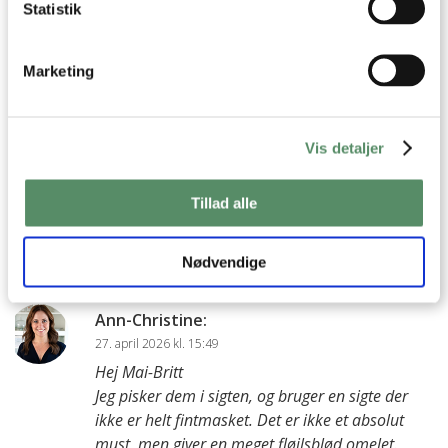
spørgsmål' til min opskrifter.
Statistik
2 KOMMENTARER

Marketing
Mai-Btitt
:
Vis detaljer
25. april 2026 kl. 12:24
Jeg forstår ikke skal man piske æggene efter de er presset
Tillad alle
gennem sigten, eller piskes de i sigten og derefter presses de
gennem sigten ?
Nødvendige
besvar
Ann-Christine
:
27. april 2026 kl. 15:49
Hej Mai-Britt
Jeg pisker dem i sigten, og bruger en sigte der
ikke er helt fintmasket. Det er ikke et absolut
must, men giver en meget fløjlsblød omelet.