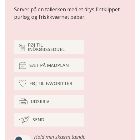
Server på en tallerken med et drys fintklippet
purløg og friskkværnet peber.
FØJ TIL
INDKØBSSEDDEL
SÆT PÅ MADPLAN
FØJ TIL FAVORITTER
UDSKRIV
SEND
Hold min skærm tændt,