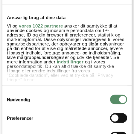
Ansvarlig brug af dine data
Vi og
vores 1022 partnere
ønsker dit samtykke til at
ÆG OG OST BAGT I
ÆG MED SERRANOSKINKE
anvende cookies og indsamle persondata om IP-
BRØDSKÅL
OG TOMAT
adresse, ID og din browser til præferencer, statistik og
marketingformål. Disse oplysninger videregives til vores
samarbejdspartnere, der opbevarer og tilgår oplysninger
på din enhed for at vise dig målrettede annoncer, levere
tilpasset indhold, foretage annonce- og indholdsmåling,
Brunch
Morgenmad
Opskrifter
Flødeost
Ost
lave målgruppeundersøgelser og udvikle tjenester. Se
mere information under
indstillinger
og i vores
persondatapolitik. Du kan altid trække dit samtykke
Purløg
tilbage eller ændre indstillinger fra vores
"Cookiedeklaration", eller ved at trykke på "Privacy
trigger" ikonet.
Hvis du tillader det, vil vi også gerne:
Samtykkevalg
Indsamle præcise oplysninger om din placering,
SPØRGSMÅL TIL OPSKRIFTEN?
der kan være nøjagtig inden for få meter
Nødvendig
Identificere din enhed baseret på en scanning af
Har du spørgsmål til opskriften eller lyst til at sende en sød
dens unikke karakteristika (fingerprinting)
hilsen, så kan du skrive til mig i kommentarfeltet herunder.
Dine valg anvendes på hele websitet.
Du kan måske finde svaret på dit spørgsmål i kommentarfeltet,
Præferencer
hvis det allerede er stillet og besvaret - eller du kan kigge på
denne side
, hvor jeg giver svar på mange 'ofte stillede