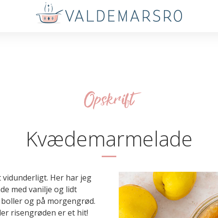
Opskrift
Kvædemarmelade
idunderligt. Her har jeg
e med vanilje og lidt
 boller og på morgengrød.
er risengrøden er et hit!