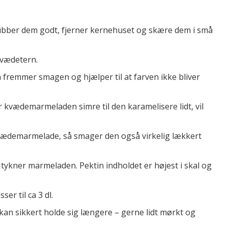
ubber dem godt, fjerner kernehuset og skære dem i små
kvædetern.
om fremmer smagen og hjælper til at farven ikke bliver
 kvædemarmeladen simre til den karamelisere lidt, vil
t kvædemarmelade, så smager den også virkelig lækkert
ykner marmeladen. Pektin indholdet er højest i skal og
er til ca 3 dl.
an sikkert holde sig længere – gerne lidt mørkt og