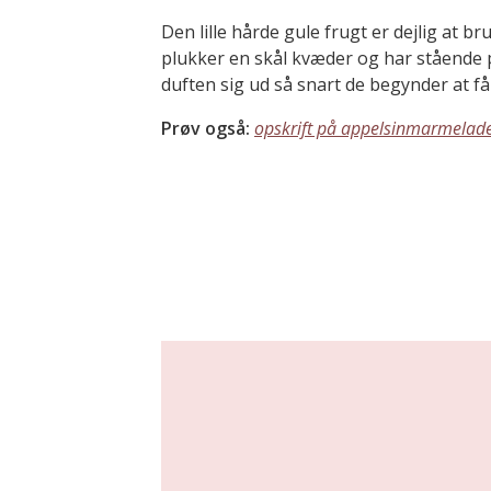
Den lille hårde gule frugt er dejlig at b
plukker en skål kvæder og har stående
duften sig ud så snart de begynder at f
Prøv også:
opskrift på appelsinmarmelad