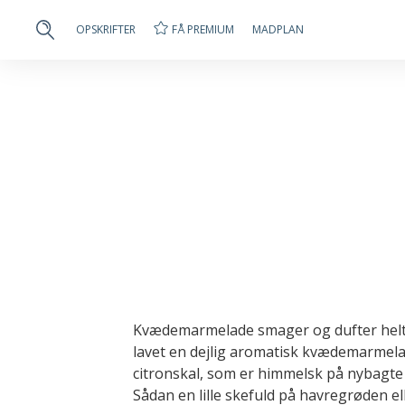
FÅ PREMIUM
OPSKRIFTER
MADPLAN
Kvædemarmelade smager og dufter helt v
lavet en dejlig aromatisk kvædemarmelad
citronskal, som er himmelsk på nybagte
Sådan en lille skefuld på havregrøden ell