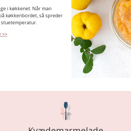
ruge i køkkenet. Når man
 på køkkenbordet, så spreder
å stuetemperatur.
e >>
Kvædemarmelade