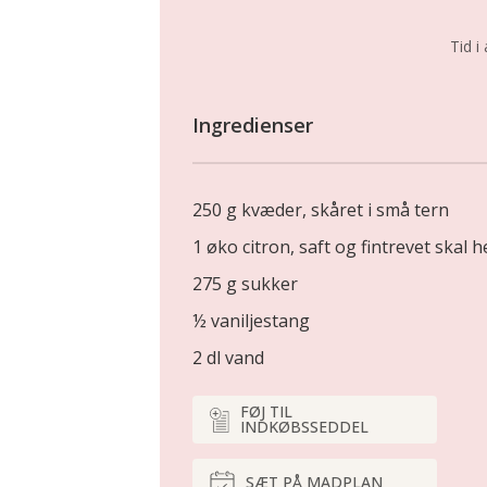
Tid i 
Ingredienser
250 g kvæder, skåret i små tern
1 øko citron, saft og fintrevet skal h
275 g sukker
½ vaniljestang
2 dl vand
FØJ TIL
INDKØBSSEDDEL
SÆT PÅ MADPLAN