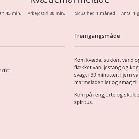
alt
45 min.
Arbejdstid
30 min.
Holdbarhed
1 måned
Antal
1 
Fremgangsmåde
Kom kvæde, sukker, vand og
flækket vaniljestang og kog 
erfra
svagt i 30 minutter. Fjern v
marmeladen let og smag til 
Kom på rengjorte og skolded
spiritus.