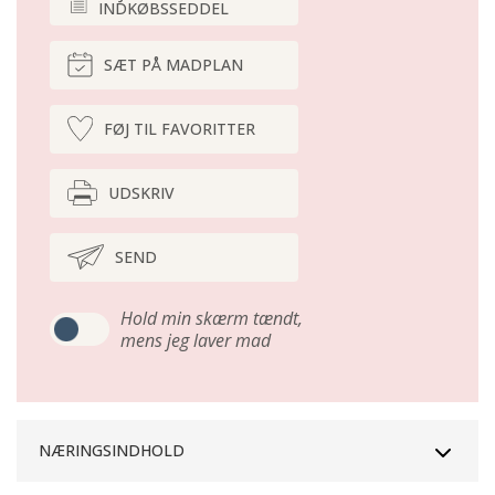
INDKØBSSEDDEL
SÆT PÅ MADPLAN
FØJ TIL FAVORITTER
UDSKRIV
SEND
Hold min skærm tændt,
mens jeg laver mad
NÆRINGSINDHOLD