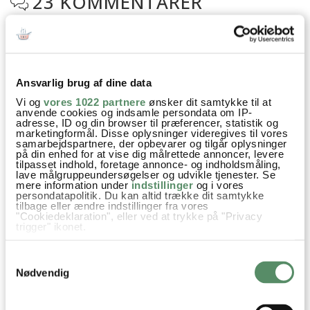
23 KOMMENTARER

Alex
:
16. december 2024 kl. 18:58
Ansvarlig brug af dine data
Perfekt mad til de dage man ikke har overskud til at stå i
Vi og
vores 1022 partnere
ønsker dit samtykke til at
køkkenet eller har kartofler der skal bruges her og nu.
anvende cookies og indsamle persondata om IP-
adresse, ID og din browser til præferencer, statistik og
Og et super godt udgangspunkt. Man behøver jo ikke at
marketingformål. Disse oplysninger videregives til vores
samarbejdspartnere, der opbevarer og tilgår oplysninger
nøjes med de krydderier.
på din enhed for at vise dig målrettede annoncer, levere
tilpasset indhold, foretage annonce- og indholdsmåling,
lave målgruppeundersøgelser og udvikle tjenester. Se
Herhjemme er der tilføjet hvidløgs/peber pulver, paprika og
mere information under
indstillinger
og i vores
basilikum.
persondatapolitik. Du kan altid trække dit samtykke
tilbage eller ændre indstillinger fra vores
Sørger for der er lidt ekstra olie, så kødet kan få samme
"Cookiedeklaration", eller ved at trykke på "Privacy
coating.
trigger" ikonet.
Hvis du tillader det, vil vi også gerne:
Og på de ekstra “dovne” dage, så kommer kødet med ned
Samtykkevalg
Indsamle præcise oplysninger om din placering,
når der er 15min tilbage.
der kan være nøjagtig inden for få meter
Nødvendig
Identificere din enhed baseret på en scanning af
dens unikke karakteristika (fingerprinting)
På i en folie bakke og så er der heller ikke den store opvask
Dine valg anvendes på hele websitet.