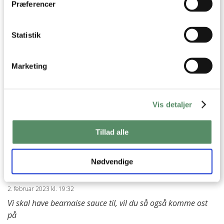
:D
Præferencer
Tak for mad!
Statistik
besvar
Ann-Christine
:
Marketing
19. december 2024 kl. 12:25
Hej Alex
Mange tak for din fine hilsen og tilbagemelding
Vis detaljer
på opskriften :)
Kh Ann-Christine
Tillad alle
besvar
Nødvendige
Jesper Uhrskov Hansen
:
2. februar 2023 kl. 19:32
Vi skal have bearnaise sauce til, vil du så også komme ost
på