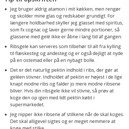
Jeg bruger aldrig atamon i mit køkken, men rengør
og skolder mine glas og redskaber grundigt. For
længere holdbarhed skyller jeg glasset med spiritus,
som fx cognac og laver gerne mindre portioner, så
glassene med gelé ikke er åbne i lang tid af gangen.
Ribsgele kan serveres som tilbehør til alt fra kylling
til flæskesteg og andesteg og er også dejligt at nyde
på en ostemad eller på en nybagt bolle.
Det er det naturlig pektin indhold i ribs, der gør at
geléen stivner. Indholdet af pektin er højest i de lige
knapt modne ribs og falder jo mere modne ribsene
bliver. Hvis din ribsgele ikke vil stivne, så prøv at
koge den op igen med lidt pektin købt i
supermarkedet.
Jeg nipper ikke ribsene af stilkene når de skal koges.
Det skal alligevel sigtes og er meget nemmere at
koge med stilke.