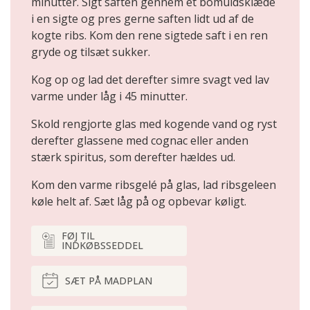
minutter. Sigt saften gennem et bomuldsklæde
i en sigte og pres gerne saften lidt ud af de
kogte ribs. Kom den rene sigtede saft i en ren
gryde og tilsæt sukker.
Kog op og lad det derefter simre svagt ved lav
varme under låg i 45 minutter.
Skold rengjorte glas med kogende vand og ryst
derefter glassene med cognac eller anden
stærk spiritus, som derefter hældes ud.
Kom den varme ribsgelé på glas, lad ribsgeleen
køle helt af. Sæt låg på og opbevar køligt.
FØJ TIL
INDKØBSSEDDEL
SÆT PÅ MADPLAN