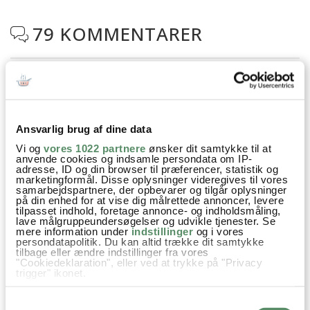
79 KOMMENTARER

Katrine
:
19. juli 2026 kl. 12:30
Jeg plejer at følge en anden opskrift med godt resultat, men
Ansvarlig brug af dine data
tænkte jeg ville prøve din i år, da mange andre af dine
Vi og
vores 1022 partnere
ønsker dit samtykke til at
opskrifter er rigtig gode. Nu står jeg med en masse glas med
anvende cookies og indsamle persondata om IP-
adresse, ID og din browser til præferencer, statistik og
flydende gelé, og er derfor i gang med at redde årets glas.
marketingformål. Disse oplysninger videregives til vores
Jeg tror fejlen i din opskrift er, at det skal koge med sukker
samarbejdspartnere, der opbevarer og tilgår oplysninger
på din enhed for at vise dig målrettede annoncer, levere
under låg. Det duer ikke. Der skal kunne ske fordampning.
tilpasset indhold, foretage annonce- og indholdsmåling,
lave målgruppeundersøgelser og udvikle tjenester. Se
besvar
mere information under
indstillinger
og i vores
persondatapolitik. Du kan altid trække dit samtykke
tilbage eller ændre indstillinger fra vores
Ann-Christine
:
"Cookiedeklaration", eller ved at trykke på "Privacy
trigger" ikonet.
21. juli 2026 kl. 20:01
Hvis du tillader det, vil vi også gerne:
Hej Katrine
Samtykkevalg
Indsamle præcise oplysninger om din placering,