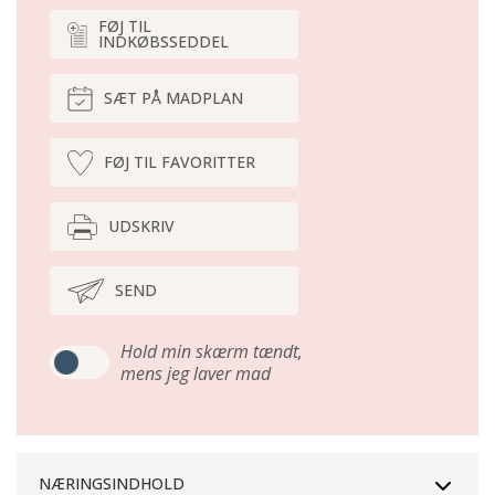
FØJ TIL
INDKØBSSEDDEL
SÆT PÅ MADPLAN
FØJ TIL FAVORITTER
UDSKRIV
SEND
Hold min skærm tændt,
mens jeg laver mad
NÆRINGSINDHOLD