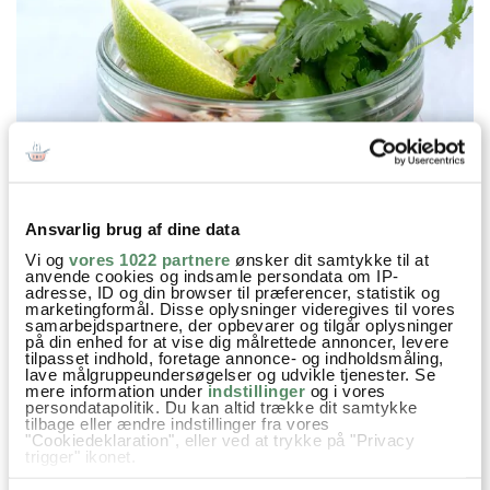
Ansvarlig brug af dine data
Vi og
vores 1022 partnere
ønsker dit samtykke til at
anvende cookies og indsamle persondata om IP-
adresse, ID og din browser til præferencer, statistik og
marketingformål. Disse oplysninger videregives til vores
samarbejdspartnere, der opbevarer og tilgår oplysninger
på din enhed for at vise dig målrettede annoncer, levere
tilpasset indhold, foretage annonce- og indholdsmåling,
lave målgruppeundersøgelser og udvikle tjenester. Se
mere information under
indstillinger
og i vores
persondatapolitik. Du kan altid trække dit samtykke
tilbage eller ændre indstillinger fra vores
"Cookiedeklaration", eller ved at trykke på "Privacy
trigger" ikonet.
Hvis du tillader det, vil vi også gerne: