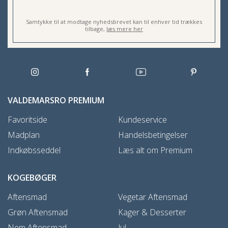
Samtykke til at modtage nyhedsbrevet kan til enhver tid trækkes
tilbage,
læs mere her
VALDEMARSRO PREMIUM
Favoritside
Kundeservice
Madplan
Handelsbetingelser
Indkøbsseddel
Læs alt om Premium
KOGEBØGER
Aftensmad
Vegetar Aftensmad
Grøn Aftensmad
Kager & Desserter
Nem Aftensmad
Jul