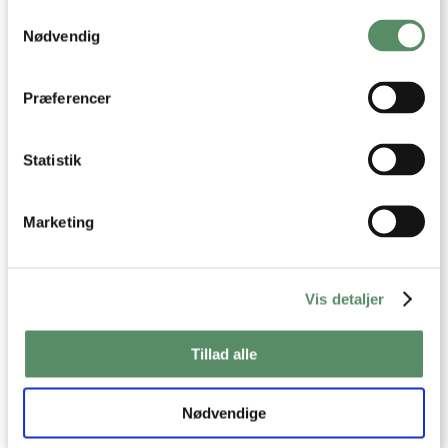
Samtykkevalg
Indsamle præcise oplysninger om din placering,
der kan være nøjagtig inden for få meter
Nødvendig
Identificere din enhed baseret på en scanning af
Prøv også
dens unikke karakteristika (fingerprinting)
Dine valg anvendes på hele websitet.
Præferencer
Statistik
Marketing
Vis detaljer
KOP NUDLER ALA
KOPNUDLER ALA RAMEN
HØNSEKØDSSUPPE
Tillad alle
Madpakker
Opskrifter
Suppe
Karry
Bouillon
Nødvendige
Kokosmælk
Lime
Ingefær
Nudler
Kylling