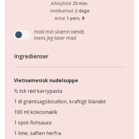
Arbejdstid
25 min.
Holdbarhed
2 dage
Antal
1 pers.
Hold min skærm tændt,
mens jeg laver mad
Ingredienser
Vietnamesisk nudelsuppe
½ tsk rød karrypasta
1 dl grøntsagsbouillon, kraftigt blandet
100 ml kokosmælk
1 spsk fishsauce
1 lime, saften herfra