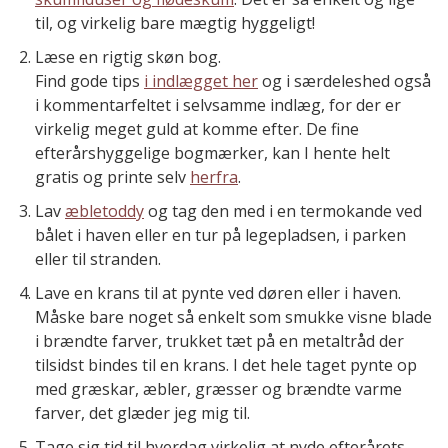
til, og virkelig bare mægtig hyggeligt!
Læse en rigtig skøn bog.
Find gode tips
i indlægget her
og i særdeleshed også
i kommentarfeltet i selvsamme indlæg, for der er
virkelig meget guld at komme efter. De fine
efterårshyggelige bogmærker, kan I hente helt
gratis og printe selv
herfra
.
Lav
æbletoddy
og tag den med i en termokande ved
bålet i haven eller en tur på legepladsen, i parken
eller til stranden.
Lave en krans til at pynte ved døren eller i haven.
Måske bare noget så enkelt som smukke visne blade
i brændte farver, trukket tæt på en metaltråd der
tilsidst bindes til en krans. I det hele taget pynte op
med græskar, æbler, græsser og brændte varme
farver, det glæder jeg mig til.
Tage sig tid til hverdag virkelig at nyde efterårets