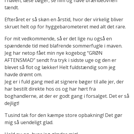
i haven, læse bøger, se film og have brændeovnen
tændt.
Efteråret er så skøn en årstid, hvor der virkelig bliver
skruet helt op for hyggebarometeret med alt det rare.
For mit vedkommende, så er det lige nu også en
spændende tid med blafrende sommerfugle i maven.
Jeg har netop fået min nye kogebog “GRØN
AFTENSMAD” sendt fra tryk i sidste uge og den er
blevet så flot og lækker! Helt fuldstændig som jeg
havde drømt om.
Jeg er i fuld gang med at signere bøger til alle jer, der
har bestilt direkte hos os og har hørt fra
boghandlerne, at der er godt gang i forsalget. Det er så
dejligt!
Tusind tak for den kæmpe store opbakning! Det gør
mig så uendeligt glad.