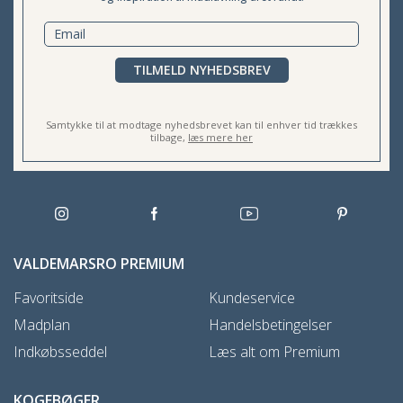
TILMELD NYHEDSBREV
Samtykke til at modtage nyhedsbrevet kan til enhver tid trækkes
tilbage,
læs mere her
VALDEMARSRO PREMIUM
Favoritside
Kundeservice
Madplan
Handelsbetingelser
Indkøbsseddel
Læs alt om Premium
KOGEBØGER