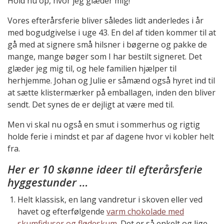
Hold nu op, hvor jeg glæder mig!
Vores efterårsferie bliver således lidt anderledes i år
med bogudgivelse i uge 43. En del af tiden kommer til at
gå med at signere små hilsner i bøgerne og pakke de
mange, mange bøger som I har bestilt signeret. Det
glæder jeg mig til, og hele familien hjælper til
herhjemme. Johan og Julie er såmænd også hyret ind til
at sætte klistermærker på emballagen, inden den bliver
sendt. Det synes de er dejligt at være med til.
Men vi skal nu også en smut i sommerhus og rigtig
holde ferie i mindst et par af dagene hvor vi kobler helt
fra.
Her er 10 skønne ideer til efterårsferie
hyggestunder …
Helt klassisk, en lang vandretur i skoven eller ved
havet og efterfølgende
varm chokolade med
skumfiduser og flødeskum
. Det er så enkelt og lige