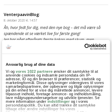
VenterpaavinBlog
:
8. oktober 2020 kl. 14:57
Åh, hvor fedt for dig, med den nye bog – det må være så
spændende at se værket live for første gang!
Jeg har nået efterårets første kakao med skum, men
suppesæsonen har jeg ikke nået at skyde i gang; det bliver
godt! ?
besvar
Ansvarlig brug af dine data
Birthe Kympel
:
Vi og
vores 1022 partnere
ønsker dit samtykke til at
anvende cookies og indsamle persondata om IP-
11. oktober 2020 kl. 11:48
adresse, ID og din browser til præferencer, statistik og
marketingformål. Disse oplysninger videregives til vores
Altid skønt at få dit ugentlige nyhedsbrev og læse
samarbejdspartnere, der opbevarer og tilgår oplysninger
dine indlæg. Mit barnebarn ønskede sig din bog,
på din enhed for at vise dig målrettede annoncer, levere
tilpasset indhold, foretage annonce- og indholdsmåling,
da hun havde fødselsdag i juni. den blev hun
lave målgruppeundersøgelser og udvikle tjenester. Se
mere information under
indstillinger
og i vores
meget glad for, og næste dag blev en dejlig ret
persondatapolitik. Du kan altid trække dit samtykke
fra bogen serveret for hele familien. Så nu
tilbage eller ændre indstillinger fra vores