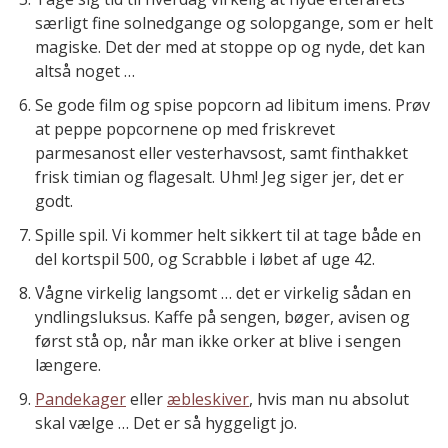
særligt fine solnedgange og solopgange, som er helt
magiske. Det der med at stoppe op og nyde, det kan
altså noget …
Se gode film og spise popcorn ad libitum imens. Prøv
at peppe popcornene op med friskrevet
parmesanost eller vesterhavsost, samt finthakket
frisk timian og flagesalt. Uhm! Jeg siger jer, det er
godt.
Spille spil. Vi kommer helt sikkert til at tage både en
del kortspil 500, og Scrabble i løbet af uge 42.
Vågne virkelig langsomt … det er virkelig sådan en
yndlingsluksus. Kaffe på sengen, bøger, avisen og
først stå op, når man ikke orker at blive i sengen
længere.
Pandekager
eller
æbleskiver
, hvis man nu absolut
skal vælge … Det er så hyggeligt jo.