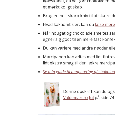
køleskabet, da det gør chokoladen mat
et mørkt køligt skab.
Brug en helt skarp kniv til at skære d
Hvad kakaonibs er, kan du
læse mere
Når nougat og chokolade smeltes sa
egner sig godt til en mere fast konfek
Du kan variere med andre nødder eller
Marcipanen kan æltes med lidt fintrev
lidt ekstra smag til den lækre marcipa
Se min guide til temperering af chokola
Denne opskrift kan du ogs
Valdemarsro Jul
på side 74