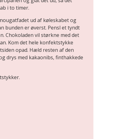
cipanen og glat det ud, så det
ab i to timer.
nougatfadet ud af køleskabet og
n bunden er øverst. Pensl et tyndt
n. Chokoladen vil størkne med det
an. Kom det hele konfektstykke
tsiden opad. Hæld resten af den
og drys med kakaonibs, finthakkede
tstykker.