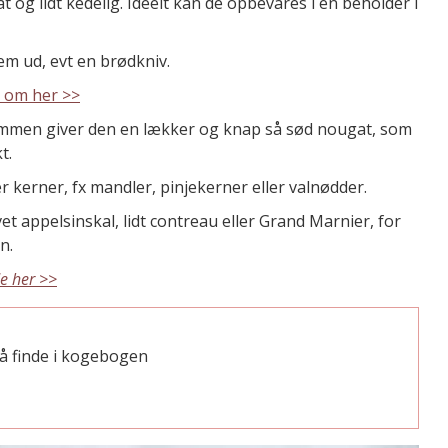
 og lidt kedelig. Ideelt kan de opbevares i en beholder i
em ud, evt en brødkniv.
 om her >>
mmen giver den en lækker og knap så sød nougat, som
t.
 kerner, fx mandler, pinjekerner eller valnødder.
et appelsinskal, lidt contreau eller Grand Marnier, for
n.
de her >>
å finde i kogebogen