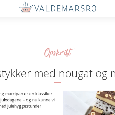
Opskrift
stykker med nougat og 
g marcipan er en klassiker
i juledagene – og nu kunne vi
g med julehyggestunder