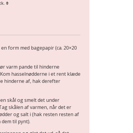
tk.
 en form med bagepapir (ca. 20×20
ør varm pande til hinderne
 Kom hasselnødderne i et rent klæde
le hinderne af, hak derefter
en skål og smelt det under
Tag skålen af varmen, når det er
dder og salt i (hak resten resten af
dem til pynt).