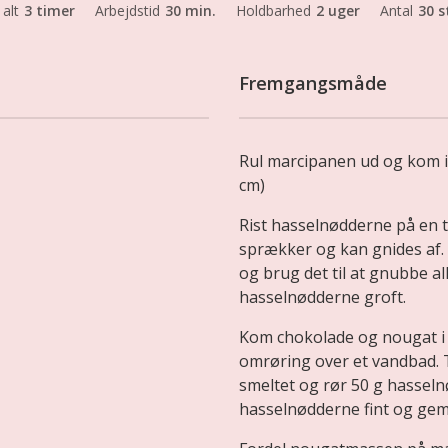
 alt
3 timer
Arbejdstid
30 min.
Holdbarhed
2 uger
Antal
30 s
Fremgangsmåde
Rul marcipanen ud og kom i
cm)
Rist hasselnødderne på en t
sprækker og kan gnides af.
og brug det til at gnubbe al
hasselnødderne groft.
Kom chokolade og nougat i 
omrøring over et vandbad. 
smeltet og rør 50 g hasselnø
hasselnødderne fint og gem 