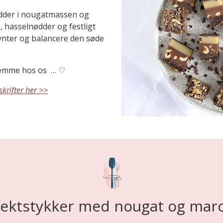
nødder i nougatmassen og
, hasselnødder og festligt
pynter og balancere den søde
hjemme hos os … ♡
krifter her >>
ektstykker med nougat og mar